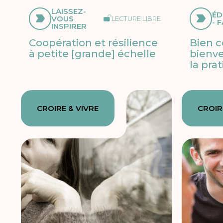
LAISSEZ-
ÉD
VOUS
LECTURE LIBRE
- 
INSPIRER
Coopération et résilience
Bien 
à petite [grande] échelle
bienve
la pra
CROIRE & VIVRE
CROIR