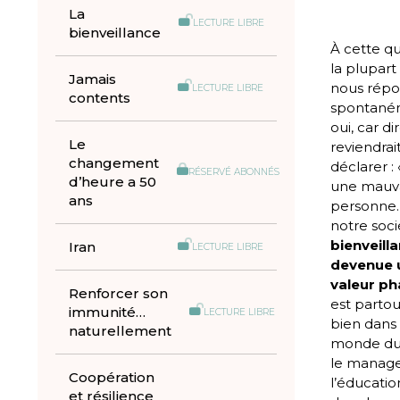
La
LECTURE LIBRE
bienveillance
À cette qu
la plupart
Jamais
nous répo
LECTURE LIBRE
contents
spontané
oui, car d
Le
reviendrai
changement
déclarer :
RÉSERVÉ ABONNÉS
d’heure a 50
une mauv
ans
personne.
notre soci
bienveill
Iran
LECTURE LIBRE
devenue 
valeur ph
Renforcer son
est partou
immunité…
LECTURE LIBRE
bien dans 
naturellement
monde du t
le manag
Coopération
l’éducati
et résilience