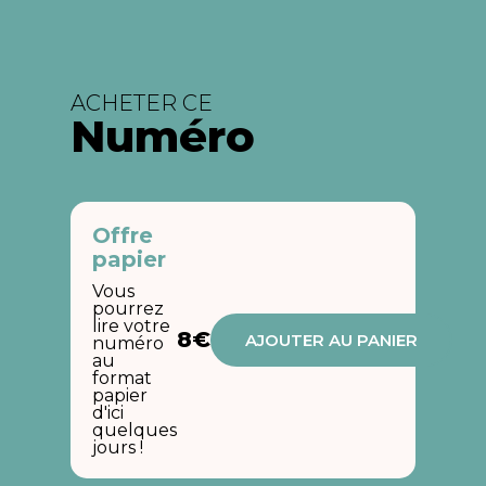
ACHETER CE
Numéro
Offre
papier
Vous
pourrez
lire votre
8€
AJOUTER AU PANIER
numéro
au
format
papier
d'ici
quelques
jours !