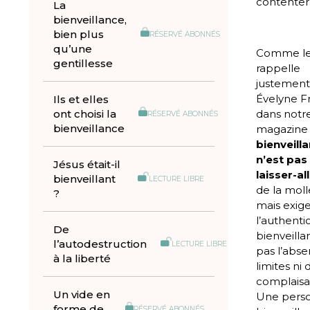
contenter 
La
bienveillance,
bien plus
RÉSERVÉ ABONNÉS
qu’une
Comme l
gentillesse
rappelle
justemen
Évelyne F
Ils et elles
ont choisi la
dans notr
RÉSERVÉ ABONNÉS
bienveillance
magazine 
bienveill
n’est pas
Jésus était-il
laisser-al
bienveillant
LECTURE LIBRE
de la moll
?
mais exig
l’authentic
De
bienveilla
l’autodestruction
LECTURE LIBRE
pas l’abs
à la liberté
limites ni 
complaisa
Un vide en
Une pers
forme de
RÉSERVÉ ABONNÉS