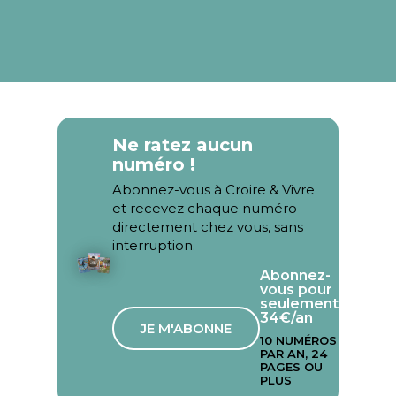
Ne ratez aucun
numéro !
Abonnez-vous à Croire & Vivre
et recevez chaque numéro
directement chez vous, sans
interruption.
Abonnez-
vous pour
seulement
34€/an
JE M'ABONNE
10 NUMÉROS
PAR AN, 24
PAGES OU
PLUS