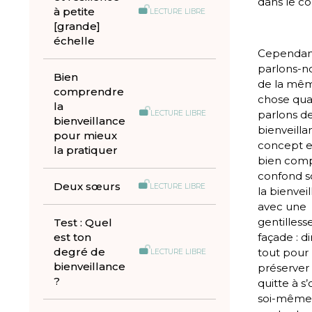
dans le co
à petite
LECTURE LIBRE
[grande]
échelle
Cependan
parlons-n
Bien
de la mê
comprendre
chose qu
la
parlons d
LECTURE LIBRE
bienveillance
bienveilla
pour mieux
concept es
la pratiquer
bien comp
confond s
Deux sœurs
LECTURE LIBRE
la bienvei
avec une
gentilless
Test : Quel
est ton
façade : di
degré de
tout pour
LECTURE LIBRE
bienveillance
préserver 
?
quitte à s’
soi-même