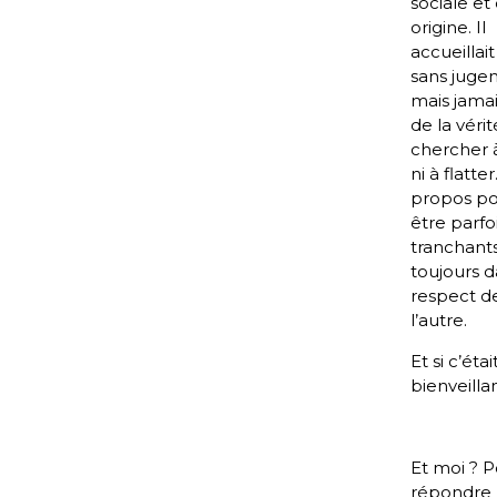
sociale et
origine. Il
accueillai
sans juge
mais jamai
de la vérit
chercher à
ni à flatter
propos po
être parfo
tranchant
toujours 
respect d
l’autre.
Et si c’éta
bienveilla
Et moi ? 
répondre