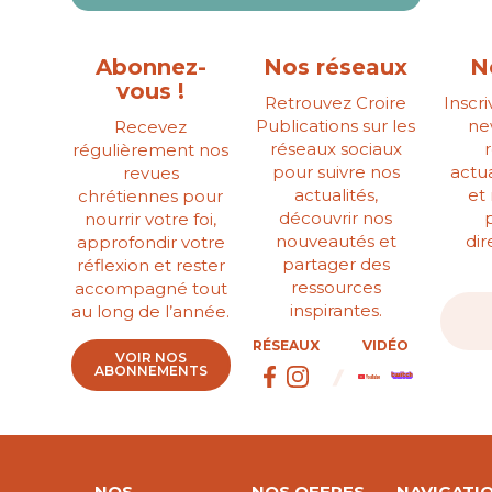
Abonnez-
Nos réseaux
N
vous !
Retrouvez Croire
Inscr
Publications sur les
ne
Recevez
réseaux sociaux
régulièrement nos
pour suivre nos
actua
revues
actualités,
et
chrétiennes pour
découvrir nos
nourrir votre foi,
nouveautés et
di
approfondir votre
partager des
réflexion et rester
ressources
accompagné tout
inspirantes.
au long de l’année.
RÉSEAUX
VIDÉO
VOIR NOS
ABONNEMENTS
NOS
NOS OFFRES
NAVIGATI