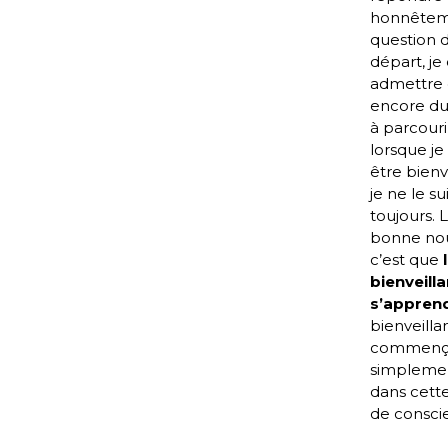
honnêteme
question 
départ, je 
admettre q
encore d
à parcour
lorsque je 
être bienv
je ne le su
toujours. 
bonne nou
c’est que
bienveill
s’appren
bienveilla
commença
simplemen
dans cette
de consci