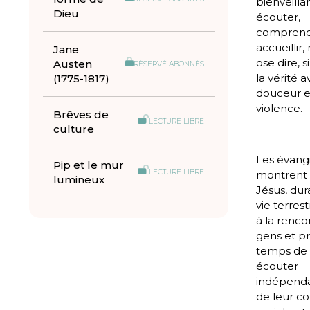
bienveillan
Dieu
écouter,
comprend
accueillir,
Jane
ose dire, s
Austen
RÉSERVÉ ABONNÉS
la vérité 
(1775-1817)
douceur e
violence.
Brêves de
LECTURE LIBRE
culture
Les évangi
Pip et le mur
LECTURE LIBRE
montrent
lumineux
Jésus, dur
vie terrestr
à la renco
gens et pr
temps de 
écouter
indépen
de leur co