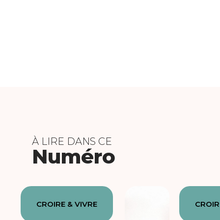
À LIRE DANS CE
Numéro
CROIRE & VIVRE
CROIR