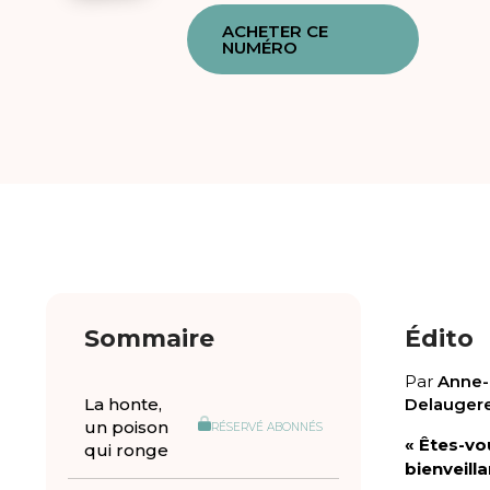
ACHETER CE
NUMÉRO
Sommaire
Édito
Par
Anne-
La honte,
Delauger
un poison
RÉSERVÉ ABONNÉS
« Êtes-vo
qui ronge
bienveilla