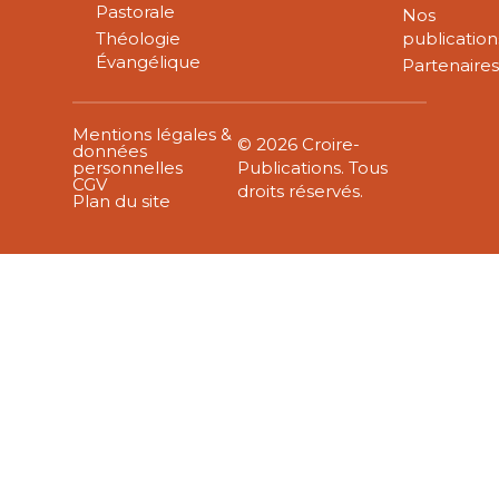
Pastorale
Nos
Théologie
publication
Évangélique
Partenaire
Mentions légales &
© 2026 Croire-
données
personnelles
Publications. Tous
CGV
droits réservés.
Plan du site