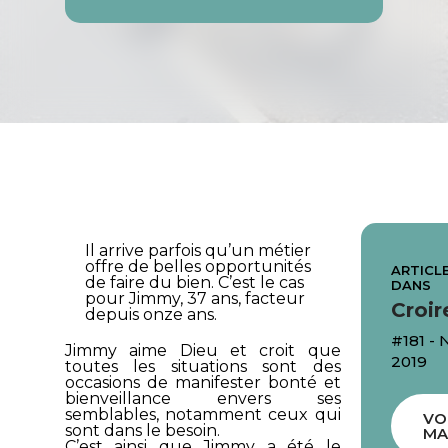
Il arrive parfois qu’un métier
offre de belles opportunités
ARTICLE
de faire du bien. C’est le cas
DANS
pour Jimmy, 37 ans, facteur
Croir
depuis onze ans.
#181 -
Jimmy aime Dieu et croit que
2019
toutes les situations sont des
occasions de manifester bonté et
bienveillance envers ses
semblables, notamment ceux qui
VO
sont dans le besoin.
MA
C’est ainsi que Jimmy a été le