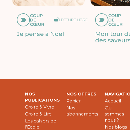
COUP
COUP
DE
DE
LECTURE LIBRE
CŒUR
CŒUR
Je pense à Noël
Mon tour 
des saveur
NOS
NOS OFFRES
NAVIGATI
PUBLICATIONS
Panier
Accueil
Croire & Vivre
Nos
Qui
Croire & Lire
abonnements
sommes-
nous ?
Les cahiers de
l’École
Nos blogs