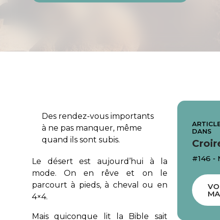
Des rendez-vous importants
ARTICLE
à ne pas manquer, même
DANS
quand ils sont subis.
Croir
#146 -
Le désert est aujourd’hui à la
mode. On en rêve et on le
parcourt à pieds, à cheval ou en
VO
MA
4×4.
Mais quiconque lit la Bible sait