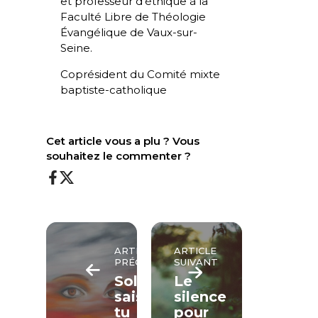
et professeur d’éthique à la
Faculté Libre de Théologie
Évangélique de Vaux-sur-
Seine.
Coprésident du Comité mixte
baptiste-catholique
Cet article vous a plu ? Vous
souhaitez le commenter ?
ARTICLE
ARTICLE
PRÉCÉDENT
SUIVANT
Solitude,
Le
sais-
silence
tu
pour