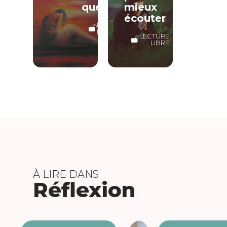
que…
mieux
écouter
LECTURE
LIBRE
LECTURE
LIBRE
À LIRE DANS
Réflexion