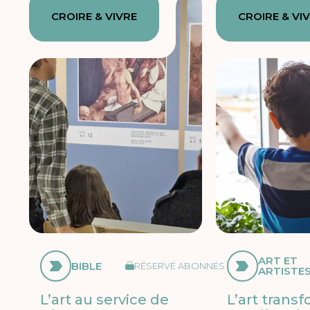
CROIRE & VIVRE
CROIRE & VI
ART ET
BIBLE
RÉSERVÉ ABONNÉS
ARTISTE
L’art au service de
L’art trans