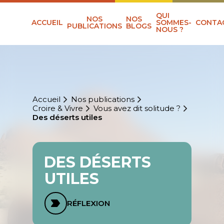
QUI
NOS
NOS
ACCUEIL
SOMMES-
CONTA
PUBLICATIONS
BLOGS
NOUS ?
Accueil
Nos publications
Croire & Vivre
Vous avez dit solitude ?
Des déserts utiles
DES DÉSERTS
UTILES
RÉFLEXION