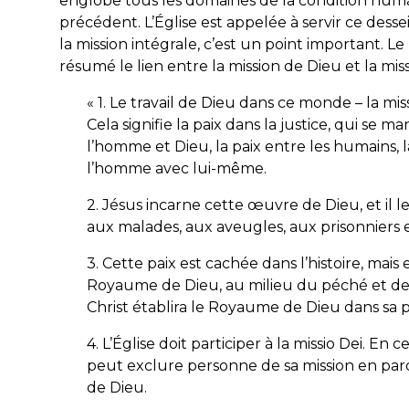
englobe tous les domaines de la condition humai
précédent. L’Église est appelée à servir ce dessei
la mission intégrale, c’est un point important. L
résumé le lien entre la mission de Dieu et la miss
« 1. Le travail de Dieu dans ce monde – la
miss
Cela signifie la paix dans la justice, qui se 
l’homme et Dieu, la paix entre les humains, l
l’homme avec lui-même.
2. Jésus incarne cette œuvre de Dieu, et il 
aux malades, aux aveugles, aux prisonniers e
3. Cette paix est cachée dans l’histoire, mais
Royaume de Dieu, au milieu du péché et de la
Christ établira le Royaume de Dieu dans sa 
4. L’Église doit participer à la
missio Dei
. En c
peut exclure personne de sa mission en parol
de Dieu.