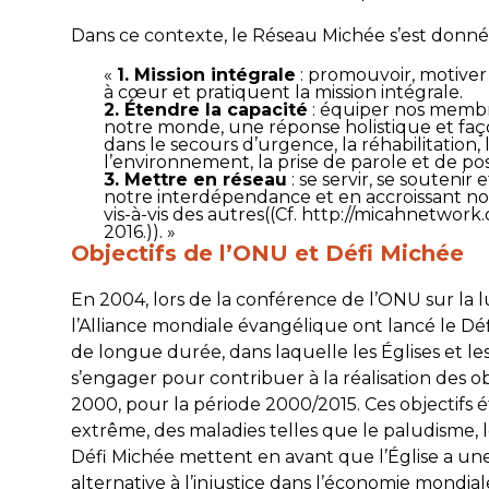
Dans ce contexte, le Réseau Michée s’est donné tr
«
1. Mission intégrale
: promouvoir, motiver
à cœur et pratiquent la mission intégrale.
2. Étendre la capacité
: équiper nos membr
notre monde, une réponse holistique et faç
dans le secours d’urgence, la réhabilitatio
l’environnement, la prise de parole et de posi
3. Mettre en réseau
: se servir, se souteni
notre interdépendance et en accroissant not
vis-à-vis des autres((Cf. http://micahnetwork
2016.)). »
Objectifs de l’ONU et Défi Michée
En 2004, lors de la conférence de l’ONU sur la 
l’Alliance mondiale évangélique ont lancé le Déf
de longue durée, dans laquelle les Églises et le
s’engager pour contribuer à la réalisation des o
2000, pour la période 2000/2015. Ces objectifs é
extrême, des maladies telles que le paludisme, le
Défi Michée mettent en avant que l’Église a une
alternative à l’injustice dans l’économie mondiale