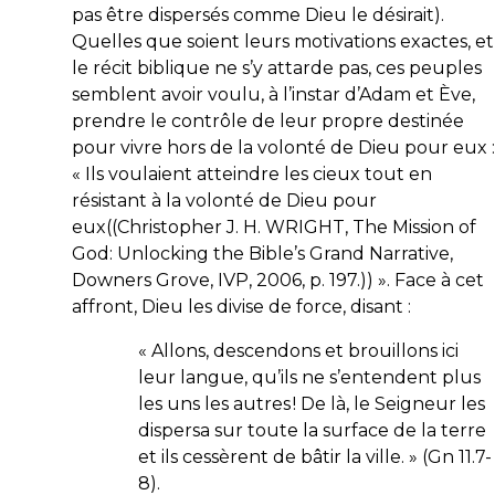
pas être dispersés comme Dieu le désirait).
Quelles que soient leurs motivations exactes, et
le récit biblique ne s’y attarde pas, ces peuples
semblent avoir voulu, à l’instar d’Adam et Ève,
prendre le contrôle de leur propre destinée
pour vivre hors de la volonté de Dieu pour eux :
« Ils voulaient atteindre les cieux tout en
résistant à la volonté de Dieu pour
eux((Christopher J. H. WRIGHT, The Mission of
God: Unlocking the Bible’s Grand Narrative,
Downers Grove, IVP, 2006, p. 197.)) ». Face à cet
affront, Dieu les divise de force, disant :
«
Allons, descendons et brouillons ici
leur langue, qu’ils ne s’entendent plus
les uns les autres ! De là, le Seigneur les
dispersa sur toute la surface de la terre
et ils cessèrent de bâtir la ville.
» (Gn 11.7-
8).