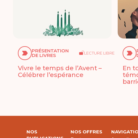
PRÉSENTATION
LECTURE LIBRE
DE LIVRES
Vivre le temps de l’Avent –
En t
Célébrer l’espérance
témo
barr
NOS
NOS OFFRES
NAVIGATI