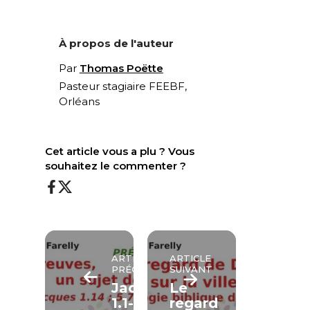
À propos de l'auteur
Par
Thomas Poëtte
Pasteur stagiaire FEEBF,
Orléans
Cet article vous a plu ? Vous
souhaitez le commenter ?
ARTICLE
ARTICLE
PRÉCÉDENT
SUIVANT
Jacques
Le
1.1-
regard