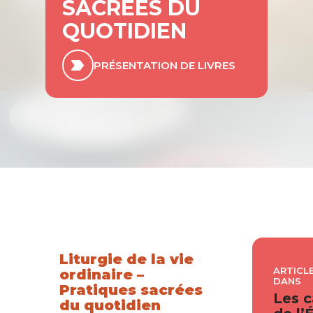
SACRÉES DU
QUOTIDIEN
PRÉSENTATION DE LIVRES
Liturgie de la vie
ARTICLE
ordinaire –
DANS
Pratiques sacrées
Les c
du quotidien