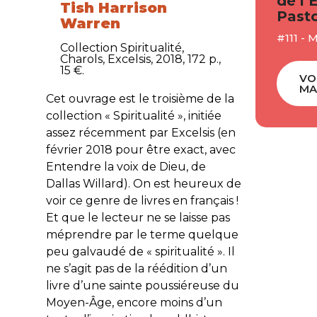
de l’
Tish Harrison
Pasto
Warren
#111 - 
Collection Spiritualité,
Charols, Excelsis, 2018, 172 p.,
15 €.
VO
MA
Cet ouvrage est le troisième de la
collection « Spiritualité », initiée
assez récemment par Excelsis (en
février 2018 pour être exact, avec
Entendre la voix de Dieu
, de
Dallas Willard). On est heureux de
voir ce genre de livres en français !
Et que le lecteur ne se laisse pas
méprendre par le terme quelque
peu galvaudé de « spiritualité ». Il
ne s’agit pas de la réédition d’un
livre d’une sainte poussiéreuse du
Moyen-Âge, encore moins d’un