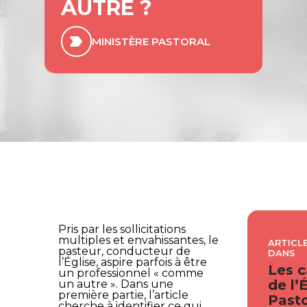
AUTRE ?
MINISTÈRE PASTORAL
Pris par les sollicitations
multiples et envahissantes, le
ARTICLE
pasteur, conducteur de
DANS
l’Église, aspire parfois à être
Les c
un professionnel « comme
de l’
un autre ». Dans une
première partie, l’article
Pasto
cherche à identifier ce qui,