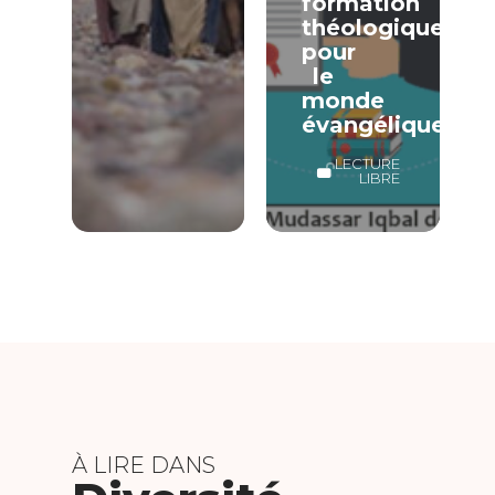
formation
théologique
pour
le
monde
évangélique
LECTURE
LIBRE
À LIRE DANS