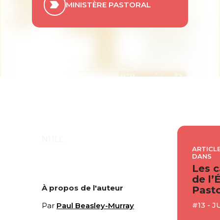
MINISTÈRE PASTORAL
NULL
ARTICLE
DANS
Les c
de l’
À propos de l'auteur
Pasto
#13 - J
Par
Paul Beasley-Murray