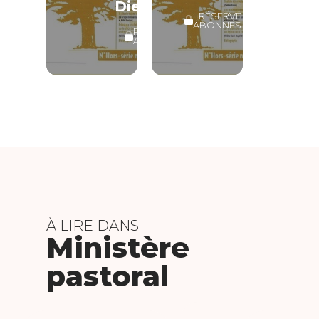
Dieu
RÉSERVÉ
ABONNÉS
RÉSERVÉ
ABONNÉS
À LIRE DANS
Ministère
pastoral