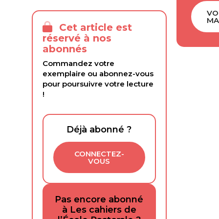
VO
MA
Cet article est
réservé à nos
abonnés
Commandez votre
exemplaire ou abonnez-vous
pour poursuivre votre lecture
!
Déjà abonné ?
CONNECTEZ-
VOUS
Pas encore abonné
à Les cahiers de