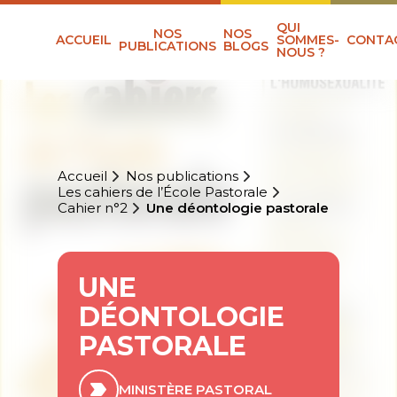
QUI
NOS
NOS
ACCUEIL
SOMMES-
CONTA
PUBLICATIONS
BLOGS
NOUS ?
Accueil
Nos publications
Les cahiers de l’École Pastorale
Cahier n°2
Une déontologie pastorale
UNE
DÉONTOLOGIE
PASTORALE
MINISTÈRE PASTORAL