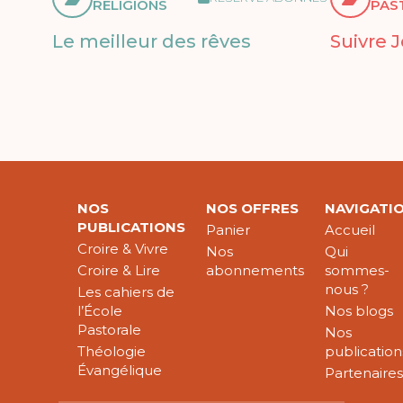
RELIGIONS
PAS
Le meilleur des rêves
Suivre 
NOS
NOS OFFRES
NAVIGATI
PUBLICATIONS
Panier
Accueil
Croire & Vivre
Nos
Qui
Croire & Lire
abonnements
sommes-
nous ?
Les cahiers de
l’École
Nos blogs
Pastorale
Nos
Théologie
publication
Évangélique
Partenaire