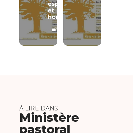
espérance
et
homosexualité
LECTURE
LIBRE
À LIRE DANS
Ministère
pastoral