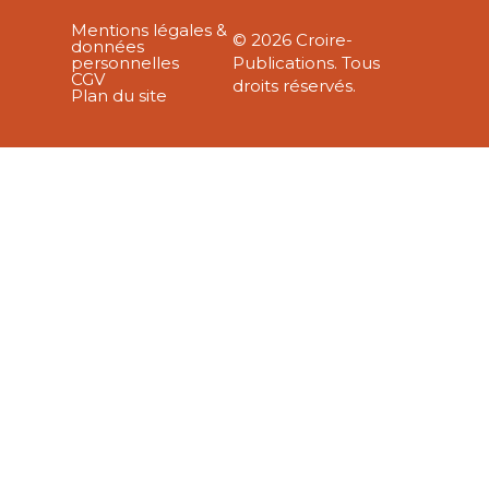
Mentions légales &
© 2026 Croire-
données
personnelles
Publications. Tous
CGV
droits réservés.
Plan du site