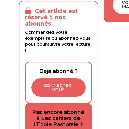
VO
MA
Cet article est
réservé à nos
abonnés
Commandez votre
exemplaire ou abonnez-vous
pour poursuivre votre lecture
!
Déjà abonné ?
CONNECTEZ-
VOUS
Pas encore abonné
à Les cahiers de
l’École Pastorale ?