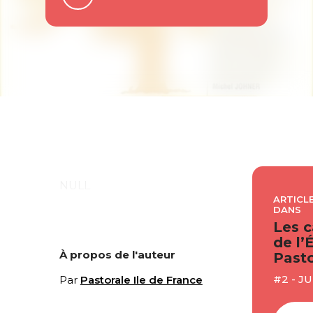
NULL
ARTICLE
DANS
Les c
de l’
À propos de l'auteur
Pasto
#2 - J
Par
Pastorale Ile de France