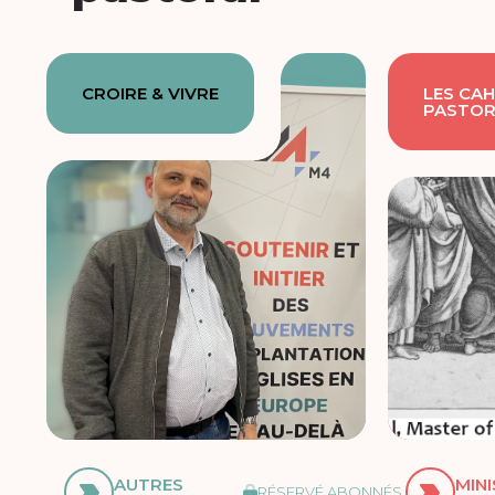
CROIRE & VIVRE
LES CAH
PASTOR
AUTRES
MIN
RÉSERVÉ ABONNÉS