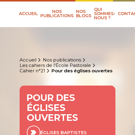
QUI
NOS
NOS
ACCUEIL
SOMMES-
CONTA
PUBLICATIONS
BLOGS
NOUS ?
Accueil
Nos publications
Les cahiers de l’École Pastorale
Cahier n°21
Pour des églises ouvertes
POUR DES
ÉGLISES
OUVERTES
ÉGLISES BAPTISTES