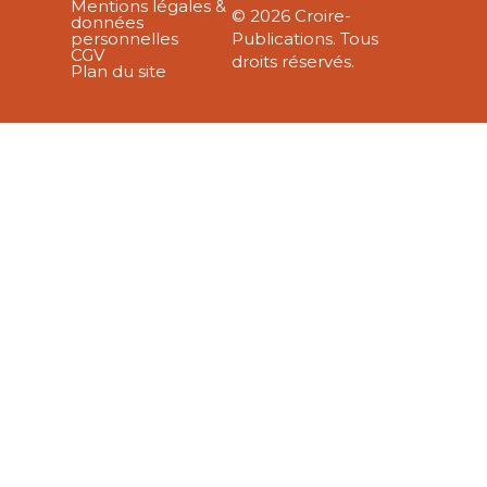
Mentions légales &
© 2026 Croire-
données
personnelles
Publications. Tous
CGV
droits réservés.
Plan du site