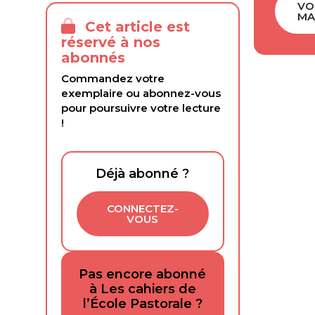
VO
MA
Cet article est
réservé à nos
abonnés
Commandez votre
exemplaire ou abonnez-vous
pour poursuivre votre lecture
!
Déjà abonné ?
CONNECTEZ-
VOUS
Pas encore abonné
à Les cahiers de
l’École Pastorale ?