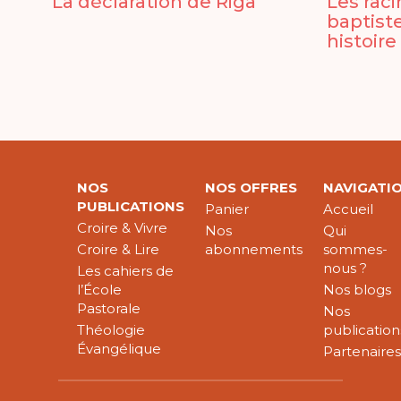
La déclaration de Riga
Les raci
baptiste
histoire
NOS
NOS OFFRES
NAVIGATI
PUBLICATIONS
Panier
Accueil
Croire & Vivre
Nos
Qui
Croire & Lire
abonnements
sommes-
nous ?
Les cahiers de
l’École
Nos blogs
Pastorale
Nos
Théologie
publication
Évangélique
Partenaire