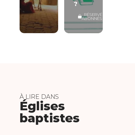
?
RÉSERVÉ
ABONNÉS
À LIRE DANS
Églises
baptistes