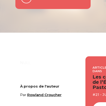
NULL
ARTICLE
DANS
Les c
de l’
À propos de l'auteur
Pasto
#21 - J
Par
Rowland Croucher