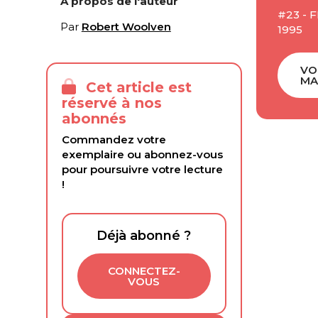
À propos de l'auteur
#23 - 
Par
Robert Woolven
1995
VO
MA
Cet article est
réservé à nos
abonnés
Commandez votre
exemplaire ou abonnez-vous
pour poursuivre votre lecture
!
Déjà abonné ?
CONNECTEZ-
VOUS