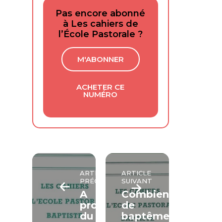
Pas encore abonné
à Les cahiers de
l’École Pastorale ?
M'ABONNER
ACHETER CE
NUMÉRO
ARTICLE
ARTICLE
PRÉCÉDENT
SUIVANT
A
Combien
propos
de
du
baptêmes