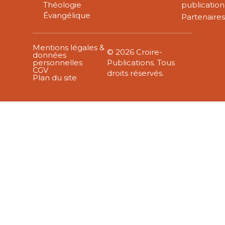
Théologie
publication
Évangélique
Partenaire
Mentions légales &
© 2026 Croire-
données
personnelles
Publications. Tous
CGV
droits réservés.
Plan du site