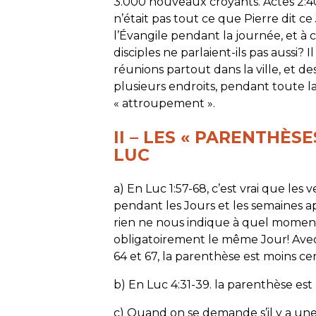
3.000 nouveaux croyants. Actes 2:4
n’était pas tout ce que Pierre dit ce
l’Évangile pendant la journée, et à 
disciples ne parlaient-ils pas aussi? I
réunions partout dans la ville, et de
plusieurs endroits, pendant toute la 
« attroupement ».
II – LES « PARENTHÈS
LUC
a) En Luc 1:57-68, c’est vrai que les 
pendant les Jours et les semaines a
rien ne nous indique à quel moment 
obligatoirement le même Jour! Avec l
64 et 67, la parenthèse est moins cer
b) En Luc 4:31-39. la parenthèse est 
c) Quand on se demande s’il y a une