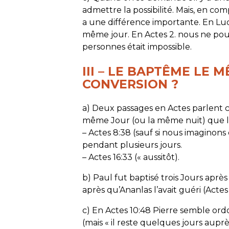
admettre la possibilité. Mais, en comp
a une différence importante. En Luc 
même jour. En Actes 2. nous ne po
personnes était impossible.
III – LE BAPTÊME LE 
CONVERSION ?
a) Deux passages en Actes parlent 
même Jour (ou la même nuit) que l
– Actes 8:38 (sauf si nous imaginons 
pendant plusieurs jours.
– Actes 16:33 (« aussitôt).
b) Paul fut baptisé trois Jours aprè
après qu’Ananlas l’avait guéri (Actes 9
c) En Actes 10:48 Pierre semble or
(mais « il reste quelques jours auprè