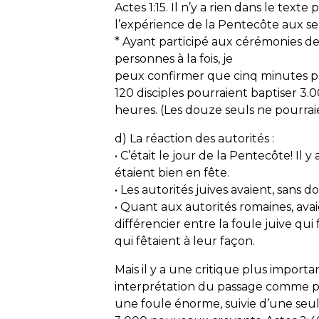
Actes 1:15. Il n’y a rien dans le texte
l’expérience de la Pentecôte aux se
* Ayant participé aux cérémonies d
personnes à la fois, je
peux confirmer que cinq minutes pa
120 disciples pourraient baptiser 3
heures. (Les douze seuls ne pourraie
d) La réaction des autorités :
• C’était le jour de la Pentecôte! Il
étaient bien en fête.
• Les autorités juives avaient, sans 
• Quant aux autorités romaines, ava
différencier entre la foule juive qui 
qui fêtaient à leur façon.
Mais il y a une critique plus import
interprétation du passage comme pa
une foule énorme, suivie d’une se