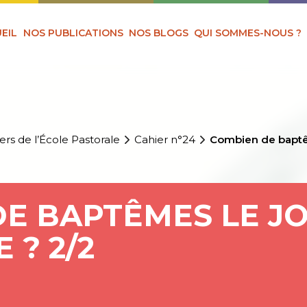
EIL
NOS PUBLICATIONS
NOS BLOGS
QUI SOMMES-NOUS ?
ers de l’École Pastorale
Cahier n°24
Combien de baptêm
E BAPTÊMES LE JO
 ? 2/2