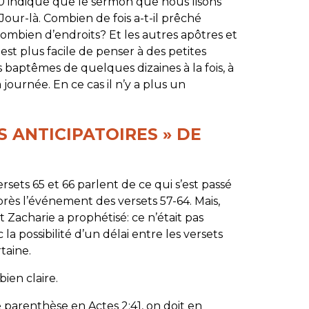
0 indique que le sermon que nous lisons
 Jour-là. Combien de fois a-t-il prêché
combien d’endroits? Et les autres apôtres et
l est plus facile de penser à des petites
s baptêmes de quelques dizaines à la fois, à
journée. En ce cas il n’y a plus un
ES ANTICIPATOIRES » DE
versets 65 et 66 parlent de ce qui s’est passé
près l’événement des versets 57-64. Mais,
Zacharie a prophétisé: ce n’était pas
a possibilité d’un délai entre les versets
taine.
bien claire.
 parenthèse en Actes 2:41, on doit en