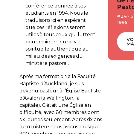
de l’
conférence donnée à ses
Pasto
étudiants en 1994. Nous le
#24 -
traduisons ici en espérant
1995
que ces réflexions seront
utiles à tous ceux qui luttent
VO
pour maintenir une vie
MA
spirituelle authentique au
milieu des exigences du
ministère pastoral.
Après ma formation à la Faculté
Baptiste d’Auckland, je suis
devenu pasteur à l’Église Baptiste
d’Avalon (à Wellington, la
capitale). C’était une Église en
difficulté, avec 80 membres dont
six jeunes seulement. Après six ans
de ministère nous avions presque
300 membres, une centaine de