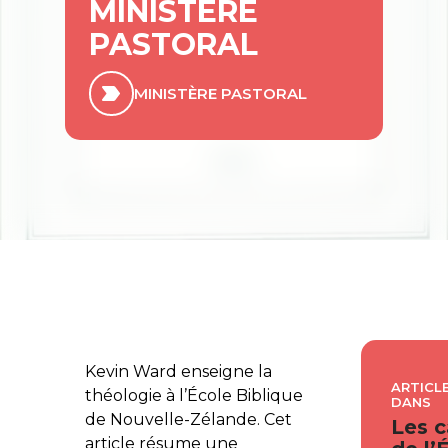
MINISTÈRE
PASTORAL
MINISTÈRE PASTORAL
Kevin Ward enseigne la
ARTICLE
théologie à l’École Biblique
DANS
de Nouvelle-Zélande. Cet
Les c
article résume une