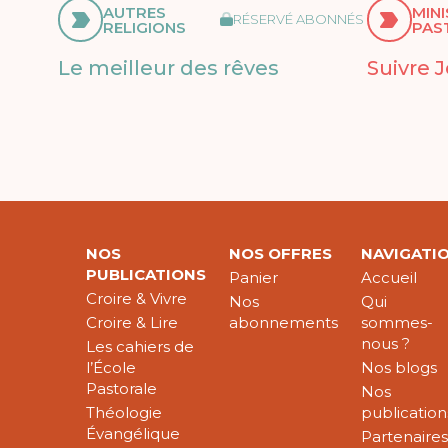
AUTRES
MIN
RÉSERVÉ ABONNÉS
RELIGIONS
PAS
Le meilleur des rêves
Suivre 
NOS
NOS OFFRES
NAVIGATI
PUBLICATIONS
Panier
Accueil
Croire & Vivre
Nos
Qui
Croire & Lire
abonnements
sommes-
nous ?
Les cahiers de
l’École
Nos blogs
Pastorale
Nos
Théologie
publication
Évangélique
Partenaire