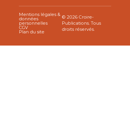
Mentions légales &
© 2026 Croire-
données
personnelles
Publications. Tous
CGV
droits réservés.
Plan du site