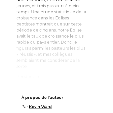
jeunes, et trois pasteurs à plein
temps. Une étude statistique de la
croissance dans les Églises
baptistes montrait que sur cette
période de cinq ans, notre Église
avait le taux de croissance le plus
rapide du pays entier. Donc, je
figurais parmi les pasteurs les plus
« réussis », et mes collègues
semblaient me considérer de la
sorte.
Pendant la...
À propos de l'auteur
Par
Kevin Ward