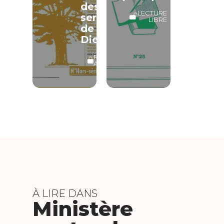
des
LECTURE
serviteurs
LIBRE
de
Dieu
RÉSERVÉ
ABONNÉS
À LIRE DANS
Ministère