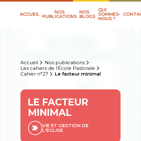
QUI
NOS
NOS
ACCUEIL
SOMMES-
CONTA
PUBLICATIONS
BLOGS
NOUS ?
Accueil
Nos publications
Les cahiers de l’École Pastorale
Cahier n°27
Le facteur minimal
LE FACTEUR
MINIMAL
VIE ET GESTION DE
L'ÉGLISE