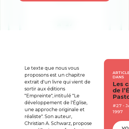
Le texte que nous vous
ARTICLE
proposons est un chapitre
DANS
extrait d'un livre qui vient de
Les c
sortir aux éditions
de l’
"Empreinte", intitulé "Le
Pasto
développement de l'Église,
#27 - 
une approche originale et
1997
réaliste". Son auteur,
Christian A. Schwarz, propose
VO