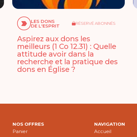
LES DONS
RÉSERVÉ ABONNÉS
DE L'ESPRIT
Aspirez aux dons les
meilleurs (1 Co 12.31) : Quelle
attitude avoir dans la
recherche et la pratique des
dons en Église ?
NOS OFFRES
NAVIGATION
Panier
Accueil