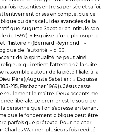
arfois ressenties entre sa pensée et sa foi.
t attentivement prises en compte, que ce
biblique ou dans celui des avancées de la
catif que Auguste Sabatier ait intitulé son
iale de 1897) » Esquisse d’une philosophie
 et l’histoire « ((Bernard Reymond : »
gique de l’autorité » p. 53,
ent de la spiritualité ne peut ainsi
religieux qui retient l’attention à la suite
e rassemble autour de la piété filiale, à la
 Dieu Père((Auguste Sabatier : » Esquisse
.183-215, Fiscbacher 1969)). Jésus cesse
être seulement le maître. Deux accents me
née libérale. Le premier est le souci de
de la personne que l’on s’adresse en tenant
me que le fondement biblique peut être
être parfois que prétexte. Pour ne citer
r Charles Wagner, plusieurs fois réédité