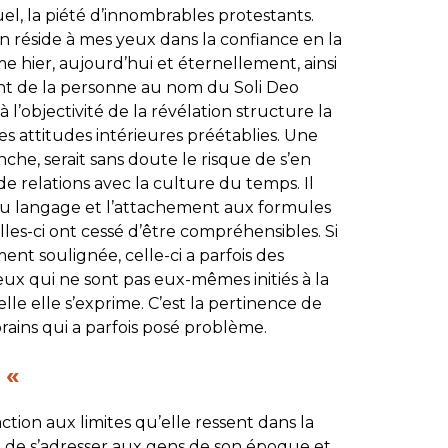
l, la piété d’innombrables protestants.
n réside à mes yeux dans la confiance en la
 hier, aujourd’hui et éternellement, ainsi
nt de la personne au nom du Soli Deo
à l’objectivité de la révélation structure la
s attitudes intérieures préétablies. Une
anche, serait sans doute le risque de s’en
de relations avec la culture du temps. Il
 du langage et l’attachement aux formules
es-ci ont cessé d’être compréhensibles. Si
ement soulignée, celle-ci a parfois des
ux qui ne sont pas eux-mêmes initiés à la
lle elle s’exprime. C’est la pertinence de
rains qui a parfois posé problème.
e «
ion aux limites qu’elle ressent dans la
uci de s’adresser aux gens de son époque et