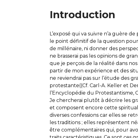
Introduction
L’exposé qui va suivre n’a guère de pr
le point définitif de la question po
de millénaire, ni donner des perspec
ne brasserai pas les opinions de gra
que je perçois de la réalité dans nos 
partir de mon expérience et des situ
ne reviendrai pas sur l’étude des gr
protestante((Cf. Carl-A. Keller et Den
l’Encyclopédie du Protestantisme, Ce
Je chercherai plutôt à décrire les 
et composent encore cette spirituali
diverses confessions car elles se r
les traditions ; elles représentent n
être complémentaires qui, pour avoi
traits caractéristiques. Ce sont ces 