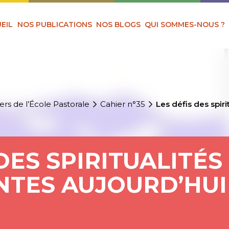
EIL
NOS PUBLICATIONS
NOS BLOGS
QUI SOMMES-NOUS ?
ers de l’École Pastorale
Cahier n°35
Les défis des spiri
DES SPIRITUALITÉS
NTES AUJOURD’HUI