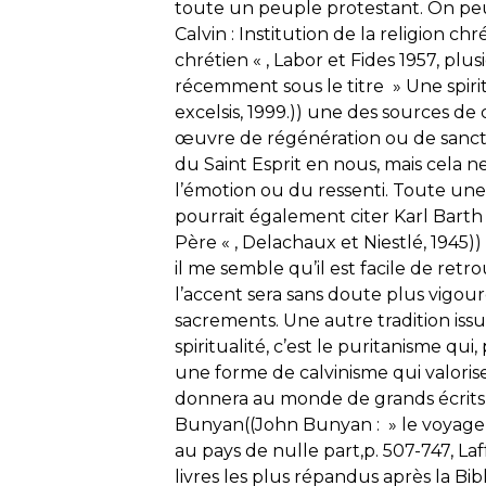
toute un peuple protestant. On peu
Calvin : Institution de la religion ch
chrétien « , Labor et Fides 1957, plus
récemment sous le titre » Une spiri
excelsis, 1999.)) une des sources de c
œuvre de régénération ou de sanctifi
du Saint Esprit en nous, mais cela 
l’émotion ou du ressenti. Toute une 
pourrait également citer Karl Barth
Père « , Delachaux et Niestlé, 1945)) 
il me semble qu’il est facile de ret
l’accent sera sans doute plus vigour
sacrements. Une autre tradition issue
spiritualité, c’est le puritanisme qu
une forme de calvinisme qui valoris
donnera au monde de grands écrits 
Bunyan((John Bunyan : » le voyage d
au pays de nulle part,p. 507-747, La
livres les plus répandus après la Bib