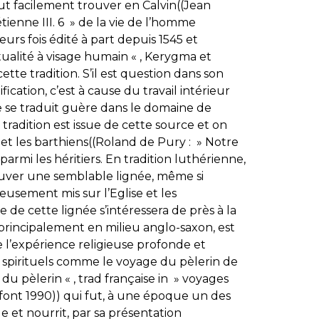
t facilement trouver en Calvin((Jean
rétienne III. 6 » de la vie de l’homme
ieurs fois édité à part depuis 1545 et
tualité à visage humain « , Kerygma et
ette tradition. S’il est question dans son
cation, c’est à cause du travail intérieur
ne se traduit guère dans le domaine de
tradition est issue de cette source et on
 et les barthiens((Roland de Pury : » Notre
parmi les héritiers. En tradition luthérienne,
rouver une semblable lignée, même si
eusement mis sur l’Eglise et les
 de cette lignée s’intéressera de près à la
i, principalement en milieu anglo-saxon, est
e l’expérience religieuse profonde et
spirituels comme le voyage du pèlerin de
u pèlerin « , trad française in » voyages
ffont 1990)) qui fut, à une époque un des
le et nourrit, par sa présentation