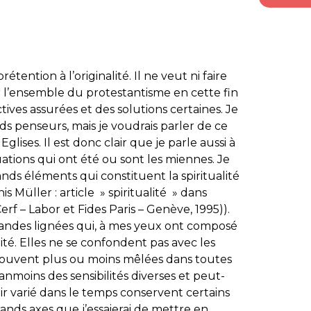
étention à l’originalité. Il ne veut ni faire
ur l’ensemble du protestantisme en cette fin
tives assurées et des solutions certaines. Je
nds penseurs, mais je voudrais parler de ce
Eglises. Il est donc clair que je parle aussi à
ations qui ont été ou sont les miennes. Je
ands éléments qui constituent la spiritualité
is Müller : article » spiritualité » dans
rf – Labor et Fides Paris – Genève, 1995)).
grandes lignées qui, à mes yeux ont composé
té. Elles ne se confondent pas avec les
etrouvent plus ou moins mêlées dans toutes
éanmoins des sensibilités diverses et peut-
r varié dans le temps conservent certains
grands axes que j’essaierai de mettre en