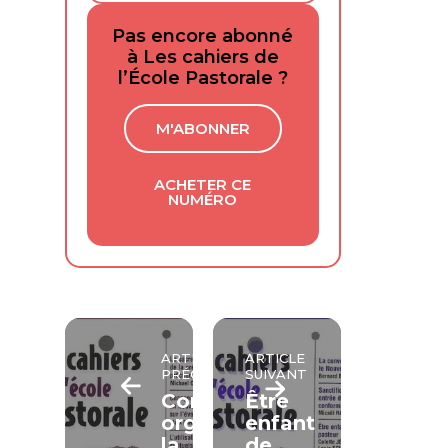
Pas encore abonné
à Les cahiers de
l’École Pastorale ?
M'ABONNER
ACHETER CE
NUMÉRO
ARTICLE
ARTICLE
PRÉCÉDENT
SUIVANT
Comment
Être
organiser
enfant
la
de