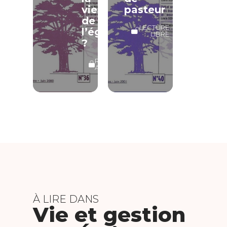
vie
pasteur
de
LECTURE
l’église
LIBRE
?
RÉSERVÉ
ABONNÉS
À LIRE DANS
Vie et gestion