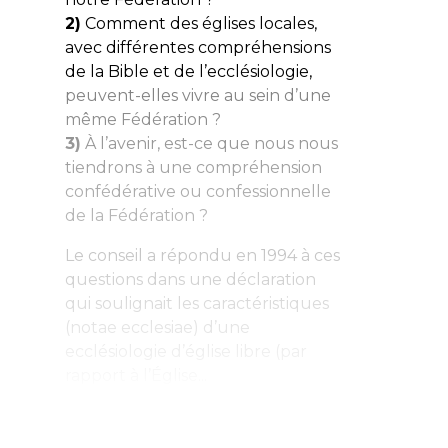
2)
Comment des églises locales,
avec différentes compréhensions
de la Bible et de l’ecclésiologie,
peuvent-elles vivre au sein d’une
même Fédération ?
3)
À l’avenir, est-ce que nous nous
tiendrons à une compréhension
confédérative ou confessionnelle
de la Fédération ?
Le conseil a répondu en 1994 à ces
questions dans une déclaration
qui soulignait les caractéristiques
(notae ecclesiae) d’une
ecclésiologie d’église libre (par
rapport à l’Église...