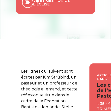
VIE ET GESTION DE
L'ÉGLISE
Les lignes qui suivent sont
ARTICLE
écrites par Kim Strübind, un
DANS
pasteur et un professeur de
Les c
théologie allemand, et cette
de l’
réflexion se situe dans le
Pasto
cadre de la Fédération
#38 - 4
Baptiste allemande. Si elle
TRIME