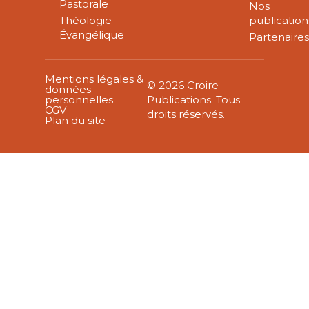
Pastorale
Nos
Théologie
publication
Évangélique
Partenaire
Mentions légales &
© 2026 Croire-
données
personnelles
Publications. Tous
CGV
droits réservés.
Plan du site