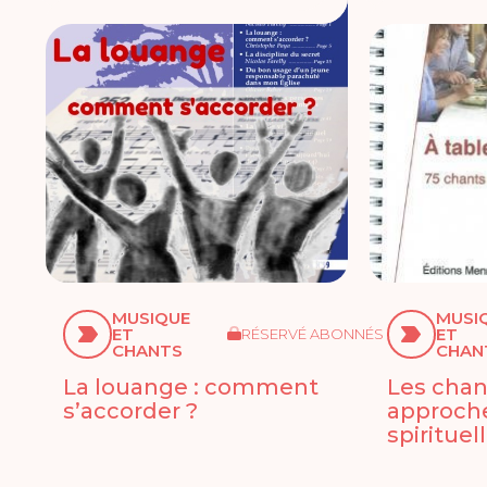
MUSIQUE
MUSI
ET
ET
RÉSERVÉ ABONNÉS
CHANTS
CHAN
La louange : comment
Les chant
s’accorder ?
approche
spirituel