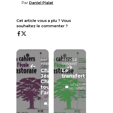
Par
Daniel Pialat
Cet article vous a plu ? Vous
souhaitez le commenter ?
ARTICLE
ARTICLE
PRÉCÉDENT
SUIVANT
Chanter
Le
Jésus-
transfert
Christ
RÉSERVÉ
toute
ABONNÉS
l’année
RÉSERVÉ
ABONNÉS