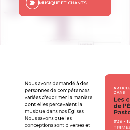
MUSIQUE ET CHANTS
Nous avons demandé à des
ARTICLE
personnes de compétences
DANS
variées d'exprimer la manière
Les c
dont elles percevaient la
de l’
musique dans nos Églises.
Pasto
Nous savons que les
#39 - 1
conceptions sont diverses et
TRIMES