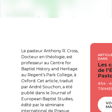
Le pasteur Anthony R. Cross,
ARTICLE
Docteur en théologie, est
DANS
professeur au Centre for
Les c
Baptist History and Heritage
de l’
au Regent’s Park College, à
Pasto
Oxford. Cet article, traduit
#54 - 4
par André Souchon, a été
TRIME
publié dans le Journal of
European Baptist Studies,
VO
édité par le séminaire
MA
international de Prague.