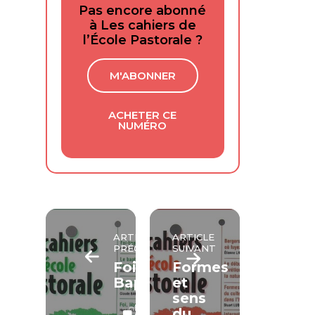
Pas encore abonné
à Les cahiers de
l’École Pastorale ?
M'ABONNER
ACHETER CE
NUMÉRO
ARTICLE
ARTICLE
PRÉCÉDENT
SUIVANT
Foi-
Formes
Baptême
et
sens
LECTURE
du