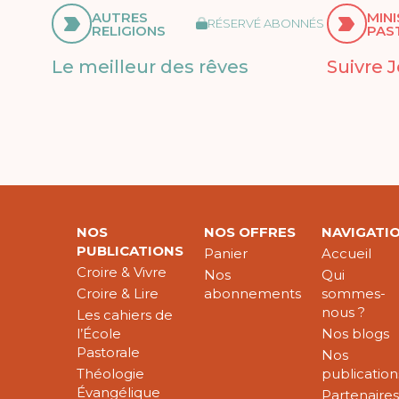
AUTRES
MIN
RÉSERVÉ ABONNÉS
RELIGIONS
PAS
Le meilleur des rêves
Suivre 
NOS
NOS OFFRES
NAVIGATI
PUBLICATIONS
Panier
Accueil
Croire & Vivre
Nos
Qui
Croire & Lire
abonnements
sommes-
nous ?
Les cahiers de
l’École
Nos blogs
Pastorale
Nos
Théologie
publication
Évangélique
Partenaire