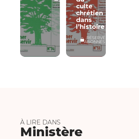
LIBRE
culte
chrétien
dans
l’histoire
RÉSERVÉ
ABONNÉS
À LIRE DANS
Ministère