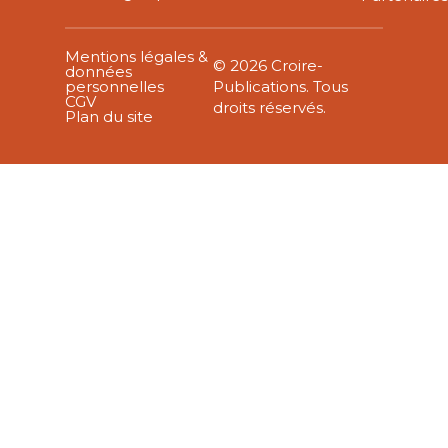
Mentions légales &
© 2026 Croire-
données
personnelles
Publications. Tous
CGV
droits réservés.
Plan du site