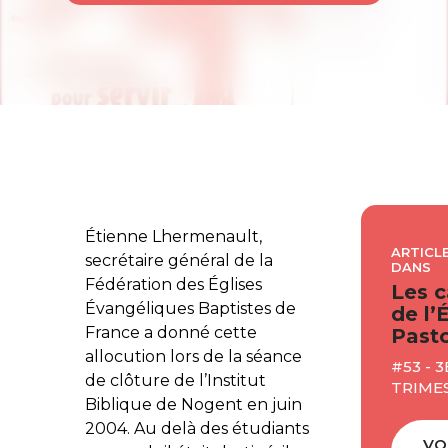
Étienne Lhermenault,
ARTICLE
secrétaire général de la
DANS
Fédération des Églises
Les c
Évangéliques Baptistes de
de l’
France a donné cette
Pasto
allocution lors de la séance
#53 - 3
de clôture de l’Institut
TRIME
Biblique de Nogent en juin
2004. Au delà des étudiants
VO