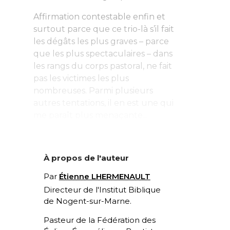
Affirmation contestable enfin et
surtout parce que ce trio-là s’il fait
les dégâts les plus graves – parce
que les plus spectaculaires – dans
les rangs du corps pastoral, ne fait
pas les victimes les plus
nombreuses. Parmi plusieurs
autres tentations, il en est une qui
me paraît plus menaçante...
À propos de l'auteur
Par
Étienne LHERMENAULT
Directeur de l'Institut Biblique
de Nogent-sur-Marne.
Pasteur de la Fédération des