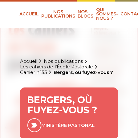
QUI
NOS
NOS
ACCUEIL
SOMMES-
CONTA
PUBLICATIONS
BLOGS
NOUS ?
Accueil
Nos publications
Les cahiers de l’École Pastorale
Cahier n°53
Bergers, où fuyez-vous ?
BERGERS, OÙ
FUYEZ-VOUS ?
MINISTÈRE PASTORAL