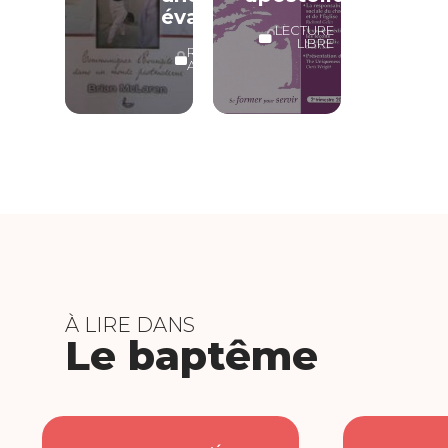
évaluation
LECTURE
LIBRE
RÉSERVÉ
ABONNÉS
À LIRE DANS
Le baptême