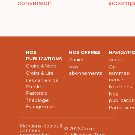
conversion
accomp
NOS
NOS OFFRES
NAVIGATI
PUBLICATIONS
Panier
Accueil
Croire & Vivre
Nos
Qui
Croire & Lire
abonnements
sommes-
nous ?
Les cahiers de
l’École
Nos blogs
Pastorale
Nos
Théologie
publication
Évangélique
Partenaire
Mentions légales &
© 2026 Croire-
données
personnelles
Publications. Tous