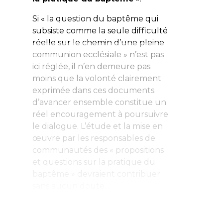
Si « la question du baptême qui
subsiste comme la seule difficulté
réelle sur le chemin d’une pleine
communion ecclésiale » n’est pas
ici réglée, il n’en demeure pas
moins que la volonté clairement
exprimée dans ces documents
d’avancer ensemble constitue un
réel encouragement à poursuivre
le dialogue. L’étude et la mise en
œuvre par les responsables de
communautés des « propositions
et questions sur la pratique du
baptême » devraient contribuer
sans aucun doute...