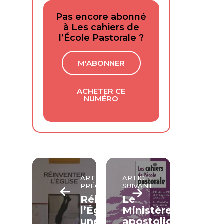
Pas encore abonné
à Les cahiers de
l’École Pastorale ?
M'ABONNER
ACHETER CE
NUMÉRO
ARTICLE
ARTICLE
PRÉCÉDENT
SUIVANT
Réinventer
Le
l’Église:
Ministère
une
apostolique