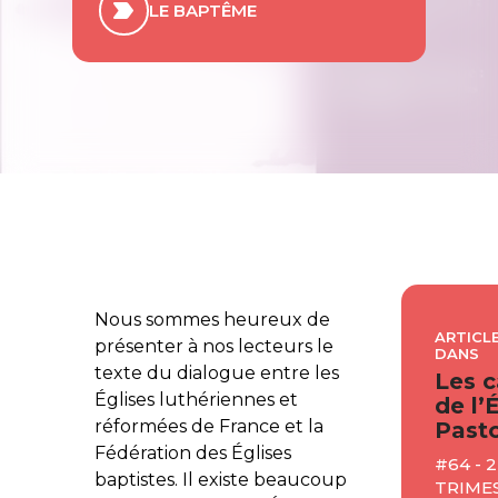
LE BAPTÊME
Nous sommes heureux de
ARTICLE
présenter à nos lecteurs le
DANS
texte du dialogue entre les
Les c
Églises luthériennes et
de l’
réformées de France et la
Pasto
Fédération des Églises
#64 - 
baptistes. Il existe beaucoup
TRIME