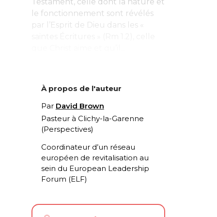
Testament, celle dont la nature et
le fonctionnement sont révélés
par l’Esprit de Dieu dans les «
saintes Écritures » (Rm 1.2), celle
que Christ aime et qu’il...
À propos de l'auteur
Par
David Brown
Pasteur à Clichy-la-Garenne
(Perspectives)
Coordinateur d’un réseau
européen de revitalisation au
sein du European Leadership
Forum (ELF)