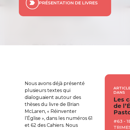
PRÉSENTATION DE LIVRES
Nous avons déjà présenté
ARTICLE
plusieurs textes qui
DANS
dialoguaient autour des
Les c
thèses du livre de Brian
de l’
McLaren, « Réinventer
Pasto
l’Église », dans les numéros 61
#63 - 1
et 62 des Cahiers. Nous
TRIME