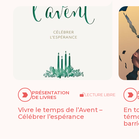
PRÉSENTATION
LECTURE LIBRE
DE LIVRES
Vivre le temps de l’Avent –
En t
Célébrer l’espérance
témo
barr