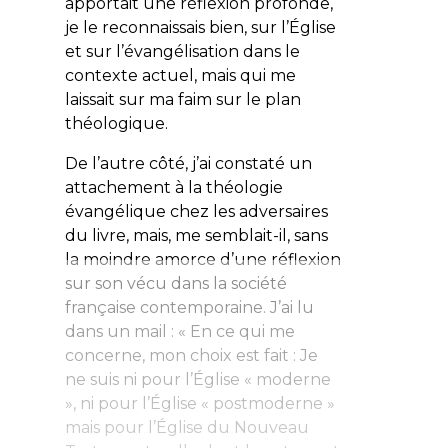
apportait une réflexion profonde,
je le reconnaissais bien, sur l’Église
et sur l’évangélisation dans le
contexte actuel, mais qui me
laissait sur ma faim sur le plan
théologique.
De l’autre côté, j’ai constaté un
attachement à la théologie
évangélique chez les adversaires
du livre, mais, me semblait-il, sans
la moindre amorce d’une réflexion
sur son vécu dans la société
française contemporaine. J’ai lu
dans un mail : « En ce qui me
concerne, mon choix est fait : Je
ne suis ni pour l’Église « moderne
», ni pour l’Église « postmoderne »
mais pour l’Église du Nouveau