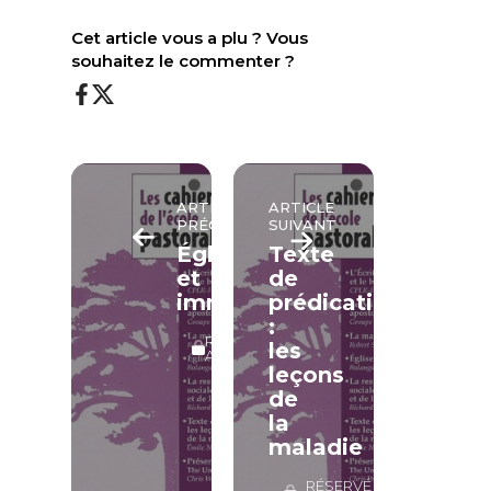
Cet article vous a plu ? Vous
souhaitez le commenter ?
ARTICLE
ARTICLE
PRÉCÉDENT
SUIVANT
Église
Texte
et
de
immigration
prédication
:
RÉSERVÉ
les
ABONNÉS
leçons
de
la
maladie
RÉSERVÉ