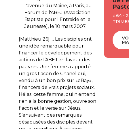
de l’
l'avenue du Maine, à Paris, au
Pasto
Forum de l'ABEJ (Association
#64 - 
Baptiste pour l'Entraide et la
TRIME
Jeunesse), le 10 mars 2007.
VO
[Matthieu 26] … Les disciples ont
MA
une idée remarquable pour
financer le développement des
actions de l’ABEJ en faveur des
pauvres. Une femme a apporté
un gros flacon de Chanel qui,
vendu à un bon prix sur «eBay»,
financera de vrais projets sociaux.
Hélas, cette femme, qui n’entend
rien à la bonne gestion, ouvre son
flacon et le verse sur Jésus.
S’ensuivent des remarques
désabusées des disciples devant
un tel gaspillage. À ses amis