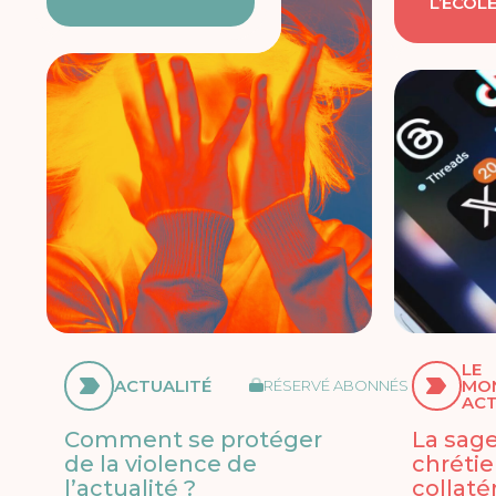
L’ÉCOL
LE
ACTUALITÉ
MO
RÉSERVÉ ABONNÉS
ACT
Comment se protéger
La sag
de la violence de
chrétie
l’actualité ?
collaté