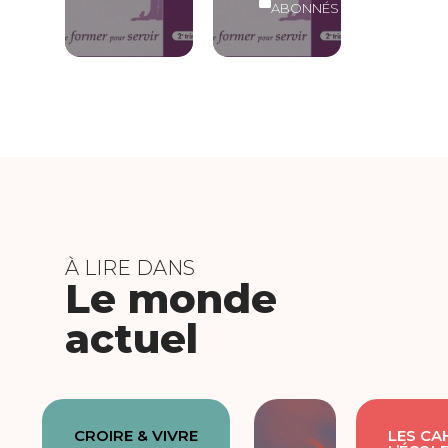
ABONNÉS
À LIRE DANS
Le monde
actuel
CROIRE & VIVRE
LES CA