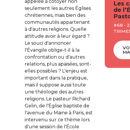
appelée à côtoyer non
Les c
seulement les autres Églises
de l’
chrétiennes, mais bien des
Pasto
communautés appartenant
#68 - 
à d'autres religions. Quelle
TRIME
attitude avoir à leur égard ?
Le souci d'annoncer
VO
l'Évangile oblige-t-il à la
MA
confrontation ou d'autres
relations, plus apaisées, sont-
elles possibles ? L'enjeu est
important dans la pratique,
mais il suppose aussi toute
une théologie des autres
religions. Le pasteur Richard
Gelin, de l'Église baptiste de
l'avenue du Maine à Paris, est
intervenu sur ce thème lors
d'une session de l'École