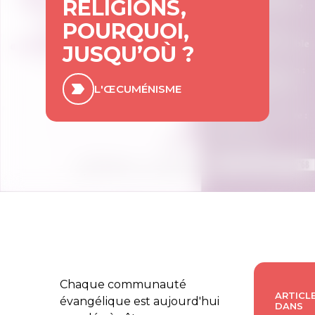
RELIGIONS,
POURQUOI,
JUSQU’OÙ ?
L'ŒCUMÉNISME
Chaque communauté
ARTICLE
évangélique est aujourd'hui
DANS