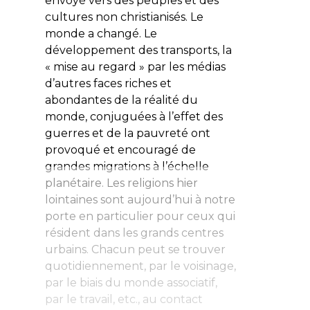
envoyé vers des peuples et des
cultures non christianisés. Le
monde a changé. Le
développement des transports, la
« mise au regard » par les médias
d’autres faces riches et
abondantes de la réalité du
monde, conjuguées à l’effet des
guerres et de la pauvreté ont
provoqué et encouragé de
grandes migrations à l’échelle
planétaire. Les religions hier
lointaines sont aujourd’hui à notre
porte en particulier pour ceux qui
résident dans les grands centres
urbains. Chacun peut se trouver
quotidiennement, par le voisinage,
par le biais du monde associatif,
par le travail, etc., au contact