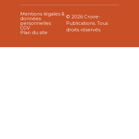
Mentions légales &
© 2026 Croire-
données
personnelles
Publications. Tous
CGV
droits réservés.
Plan du site