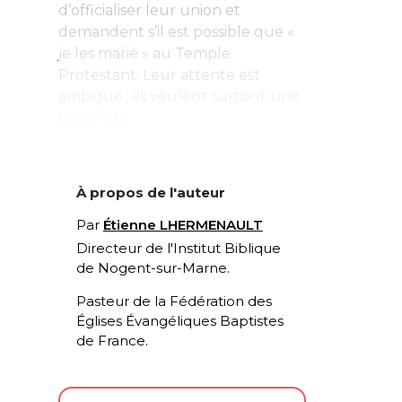
d’officialiser leur union et
demandent s’il est possible que «
je les marie » au Temple
Protestant. Leur attente est
ambiguë : ils veulent surtout une
belle fête...
À propos de l'auteur
Par
Étienne LHERMENAULT
Directeur de l'Institut Biblique
de Nogent-sur-Marne.
Pasteur de la Fédération des
Églises Évangéliques Baptistes
de France.