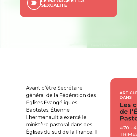
LE MARIAGE ET LA
SEXUALITÉ
Avant d’être Secrétaire
ARTICLE
général de la Fédération des
DANS
Églises Évangéliques
Les c
Baptistes, Étienne
de l’
Lhermenault a exercé le
Pasto
ministère pastoral dans des
#70 - 4
Églises du sud de la France. Il
TRIME