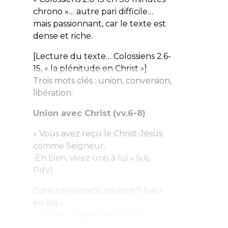
chrono »… autre pari difficile…
mais passionnant, car le texte est
dense et riche.
[Lecture du texte… Colossiens 2.6-
15, « la plénitude en Christ »]
Trois mots clés
: union, conversion,
libération.
Union avec Christ (vv.6-8)
« Vous avez reçu le Christ-Jésus
comme Seigneur.
Eh bien, vivez unis à lui » (v.6,
PdV).
Dans ces versets, environ 7 fois «
en lui
»
et 4 fois «
avec lui
» (selon...