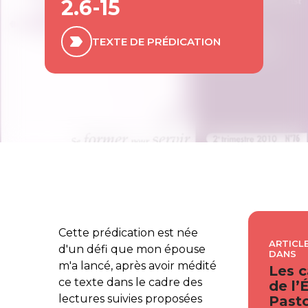
2.6-15
TEXTE DE PRÉDICATION
Cette prédication est née
ARTICLE
d'un défi que mon épouse
DANS
m'a lancé, après avoir médité
Les c
ce texte dans le cadre des
de l’
lectures suivies proposées
Pasto