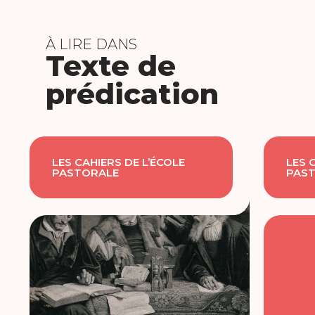
À LIRE DANS
Texte de
prédication
LES CAHIERS DE L’ÉCOLE
LES 
PASTORALE
PAS