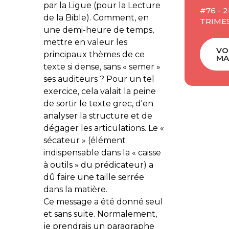
par la Ligue (pour la Lecture
#76 - 2
de la Bible). Comment, en
TRIMES
une demi-heure de temps,
mettre en valeur les
VO
principaux thèmes de ce
MA
texte si dense, sans « semer »
ses auditeurs ? Pour un tel
exercice, cela valait la peine
de sortir le texte grec, d'en
analyser la structure et de
dégager les articulations. Le «
sécateur » (élément
indispensable dans la « caisse
à outils » du prédicateur) a
dû faire une taille serrée
dans la matière.
Ce message a été donné seul
et sans suite. Normalement,
je prendrais un paragraphe