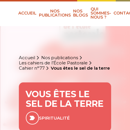
QUI
NOS
NOS
ACCUEIL
SOMMES-
CONTA
PUBLICATIONS
BLOGS
NOUS ?
Accueil
Nos publications
Les cahiers de l’École Pastorale
Cahier n°77
Vous êtes le sel de la terre
VOUS ÊTES LE
SEL DE LA TERRE
SPIRITUALITÉ