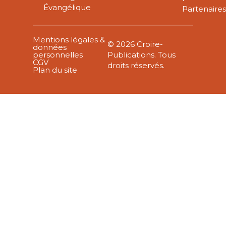
Évangélique
Partenaire
Mentions légales &
© 2026 Croire-
données
personnelles
Publications. Tous
CGV
droits réservés.
Plan du site