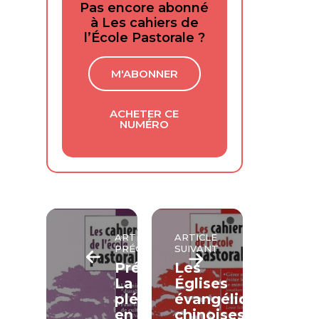
Pas encore abonné
à Les cahiers de
l’École Pastorale ?
M'ABONNER
ACHETER CE
NUMÉRO
ARTICLE
ARTICLE
PRÉCÉDENT
SUIVANT
Prédication:
Les
La
Églises
plénitude
évangéliques
en
chinoises