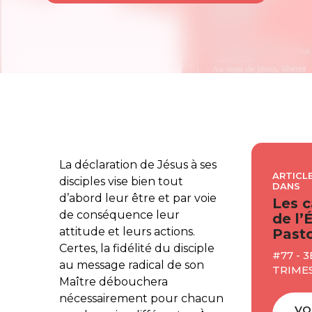
La déclaration de Jésus à ses
ARTICLE
disciples vise bien tout
DANS
d’abord leur être et par voie
Les c
de conséquence leur
de l’
attitude et leurs actions.
Pasto
Certes, la fidélité du disciple
#77 - 3
au message radical de son
TRIMES
Maître débouchera
nécessairement pour chacun
VO