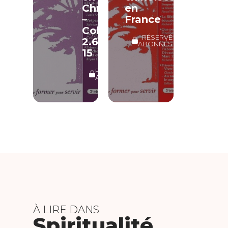
Christ
en
–
France
Col
RÉSERVÉ
2.6-
ABONNÉS
15
RÉSERVÉ
ABONNÉS
À LIRE DANS
Spiritualité