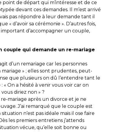
e point de départ qui m’intéresse et de ce
réotypée devant ces demandes. Il m’est arrivé
vais pas répondre à leur demande tant il
que « d’avoir sa cérémonie ». D’autres fois,
vais important d’accompagner un couple,
.
un couple qui demande un re-mariage
 s’agit d’un remariage car les personnes
ariage » ; elles sont prudentes, peut-
pense que plusieurs on dû l’entendre tant le
: « On a hésité à venir vous voir car on
 vous diriez non » ?
re-mariage après un divorce et je ne
euvage. J’ai remarqué que le couple est
ituation n’est pas idéale mais il ose faire
 Dès les premiers entretiens j’attends
a situation vécue, qu’elle soit bonne ou