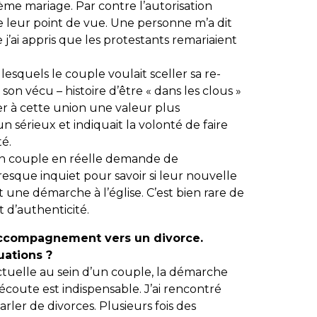
ième mariage. Par contre l’autorisation
e leur point de vue. Une personne m’a dit
 j’ai appris que les protestants remariaient
lesquels le couple voulait sceller sa re-
er son vécu – histoire d’être « dans les clous »
er à cette union une valeur plus
 sérieux et indiquait la volonté de faire
té.
 un couple en réelle demande de
resque inquiet pour savoir si leur nouvelle
t une démarche à l’église. C’est bien rare de
t d’authenticité.
accompagnement vers un divorce.
uations ?
flictuelle au sein d’un couple, la démarche
coute est indispensable. J’ai rencontré
rler de divorces. Plusieurs fois des