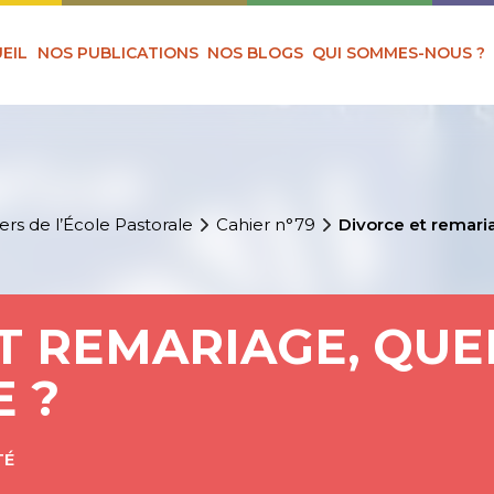
EIL
NOS PUBLICATIONS
NOS BLOGS
QUI SOMMES-NOUS ?
ers de l’École Pastorale
Cahier n°79
Divorce et remaria
T REMARIAGE, QUE
 ?
TÉ