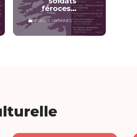
soldats
féroces…
RÉSERVÉ ABONNÉS
lturelle