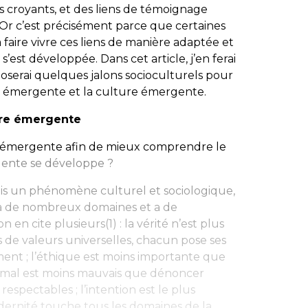
les croyants, et des liens de témoignage
. Or c’est précisément parce que certaines
 faire vivre ces liens de manière adaptée et
s’est développée. Dans cet article, j’en ferai
 poserai quelques jalons socioculturels pour
ise émergente et la culture émergente.
ure émergente
re émergente afin de mieux comprendre le
gente se développe ?
is
un phénomène culturel et sociologique
,
 à de nombreux domaines et a de
 en cite plusieurs(1) : la vérité n’est plus
as de valeurs universelles, chacun pose ses
iment ; l’éthique est moins importante que
de mal est moins mauvais que dénoncer
respectables ; l’intention est le plus
dernité touche tous les domaines de la