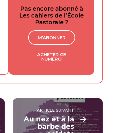
Pas encore abonné à
Les cahiers de l’École
Pastorale ?
M'ABONNER
ACHETER CE
NUMÉRO
ARTICLE SUIVANT
Au nez et à la
barbe des