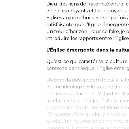
Dieu, des liens de fraternité entre 
entre les croyants et les incroyants
Églises aujourd’hui peinent parfois à
satisfaisante que l’Église émergente 
un tour d’horizon. Pour ce faire, je
introduire les rapports entre l’Égl
L’Église émergente dans la cult
Qu’est-ce qui caractérise la cultu
contexte dans lequel l’Église émer
D’abord, la postmodernité est à la fo
et une idéologie. Elle touche donc
nombreuses facettes. Millard Erickson
quelque chose d’objectif ; il n’y a p
propres standards ; les relations pr
l’étiquette ; faire quelque chose 
quelqu’un ; toutes les opinions sont 
important. Il montre que la postmo