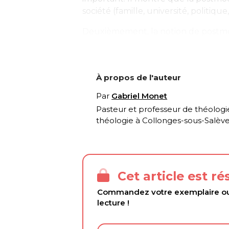
société (famille, université, politique,
Deuxièmement, la notion de postmod
À propos de l'auteur
Par
Gabriel Monet
Pasteur et professeur de théologie
théologie à Collonges-sous-Salève 
Cet article est r
Commandez votre exemplaire ou 
lecture !