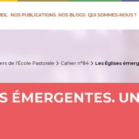
EIL
NOS PUBLICATIONS
NOS BLOGS
QUI SOMMES-NOUS ?
ers de l’École Pastorale
Cahier n°84
Les Églises émerge
ES ÉMERGENTES. UN