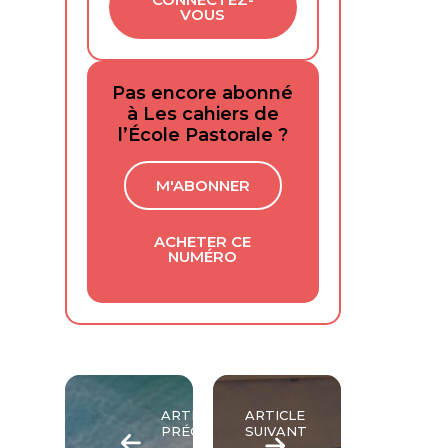
VOUS
Pas encore abonné
à Les cahiers de
l’École Pastorale ?
M'ABONNER
ACHETER CE
NUMÉRO
ARTICLE
ARTICLE
PRÉCÉDENT
SUIVANT