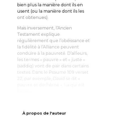
bien plus la manière dont ils en
usent (ou la manière dont ils les
ont obtenues).
Mais inversement, l’Ancien
Testament explique
régulièrement que l’obéissance et
la fidélité à l’Alliance peuvent
conduire à la pauvreté. D’ailleurs,
les termes « pauvre » et « juste »
(
saddiq
) vont de pair dans certains
textes. Dans le Psaume 109 verset
22, par exemple, David se dit «
pauvre et déshérité », lui qui est
fidèle...
À propos de l'auteur