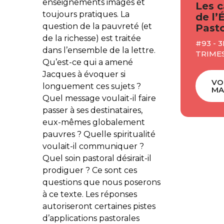
enseignements imagés et
Les c
toujours pratiques. La
de l’
question de la pauvreté (et
Pasto
de la richesse) est traitée
#93 - 
dans l’ensemble de la lettre.
TRIMES
Qu’est-ce qui a amené
Jacques à évoquer si
VO
longuement ces sujets ?
MA
Quel message voulait-il faire
passer à ses destinataires,
eux-mêmes globalement
pauvres ? Quelle spiritualité
voulait-il communiquer ?
Quel soin pastoral désirait-il
prodiguer ? Ce sont ces
questions que nous poserons
à ce texte. Les réponses
autoriseront certaines pistes
d’applications pastorales