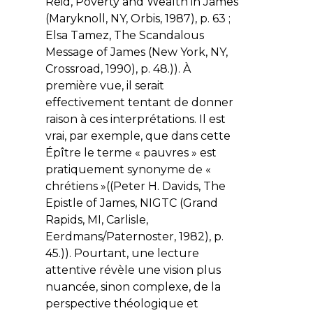
Reid, Poverty and Wealth in James
(Maryknoll, NY, Orbis, 1987), p. 63 ;
Elsa Tamez, The Scandalous
Message of James (New York, NY,
Crossroad, 1990), p. 48.)). À
première vue, il serait
effectivement tentant de donner
raison à ces interprétations. Il est
vrai, par exemple, que dans cette
Épître le terme « pauvres » est
pratiquement synonyme de «
chrétiens »((Peter H. Davids, The
Epistle of James, NIGTC (Grand
Rapids, MI, Carlisle,
Eerdmans/Paternoster, 1982), p.
45.)). Pourtant, une lecture
attentive révèle une vision plus
nuancée, sinon complexe, de la
perspective théologique et