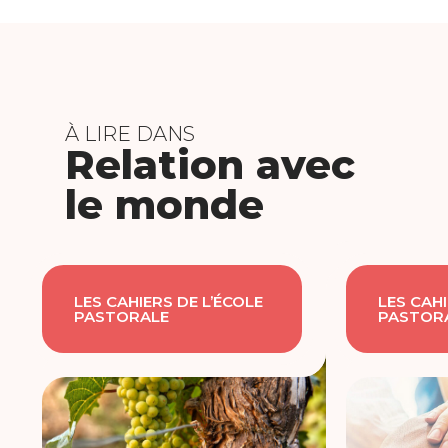
À LIRE DANS
Relation avec
le monde
LES CAHIERS DE L’ÉCOLE
LES CAHI
PASTORALE
PASTOR