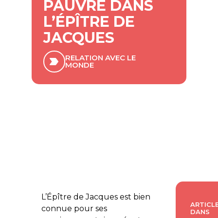
PAUVRE DANS
L’ÉPÎTRE DE
JACQUES
RELATION AVEC LE
MONDE
L’Épître de Jacques est bien
ARTICLE
connue pour ses
DANS