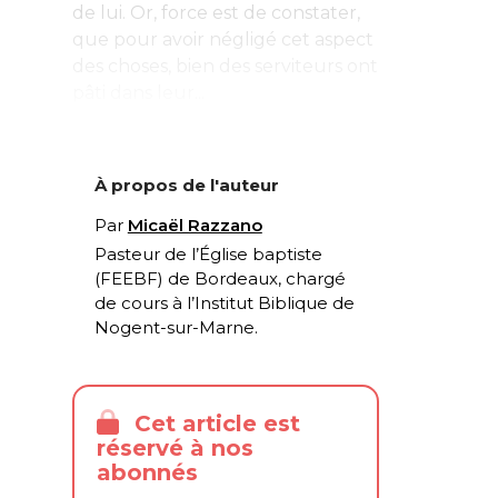
de lui. Or, force est de constater,
que pour avoir négligé cet aspect
des choses, bien des serviteurs ont
pâti dans leur...
À propos de l'auteur
Par
Micaël Razzano
Pasteur de l’Église baptiste
(FEEBF) de Bordeaux, chargé
de cours à l’Institut Biblique de
Nogent-sur-Marne.
Cet article est
réservé à nos
abonnés