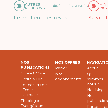
AUTRES
MIN
RÉSERVÉ ABONNÉS
RELIGIONS
PAS
Le meilleur des rêves
Suivre 
NOS
NOS OFFRES
NAVIGATI
PUBLICATIONS
Panier
Accueil
Croire & Vivre
Nos
Qui
Croire & Lire
abonnements
sommes-
nous ?
Les cahiers de
l’École
Nos blogs
Pastorale
Nos
Théologie
publication
Évangélique
Partenaire