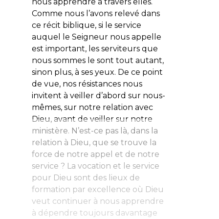
nous apprendre à travers elles.
Comme nous l’avons relevé dans
ce récit biblique, si le service
auquel le Seigneur nous appelle
est important, les serviteurs que
nous sommes le sont tout autant,
sinon plus, à ses yeux. De ce point
de vue, nos résistances nous
invitent à veiller d’abord sur nous-
mêmes, sur notre relation avec
Dieu, avant de veiller sur notre
ministère. N’est-ce pas là, dans la
relation à Dieu, que se trouve la
force de notre appel et de notre
service ? La vocation et le service
pour Dieu sont des lieux de
formation par excellence où Dieu
veut continuer à nous apprendre
à dépendre toujours davantage