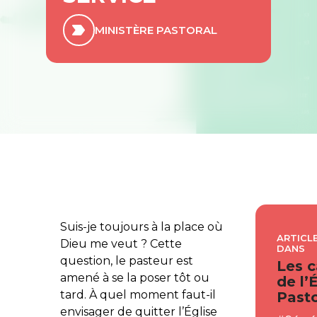
MINISTÈRE PASTORAL
Suis-je toujours à la place où
ARTICLE
Dieu me veut ? Cette
DANS
question, le pasteur est
Les c
amené à se la poser tôt ou
de l’
tard. À quel moment faut-il
Pasto
envisager de quitter l’Église