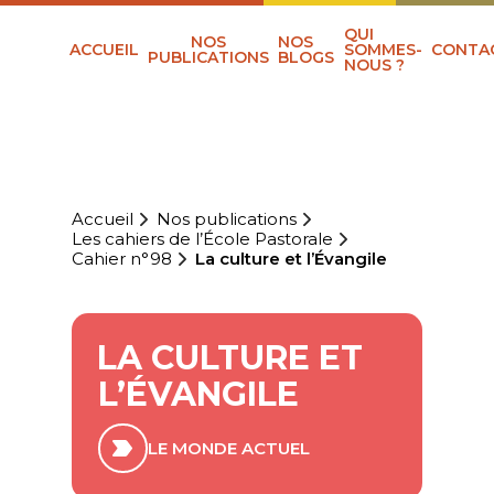
QUI
NOS
NOS
ACCUEIL
SOMMES-
CONTA
PUBLICATIONS
BLOGS
NOUS ?
Accueil
Nos publications
Les cahiers de l’École Pastorale
Cahier n°98
La culture et l’Évangile
LA CULTURE ET
L’ÉVANGILE
LE MONDE ACTUEL