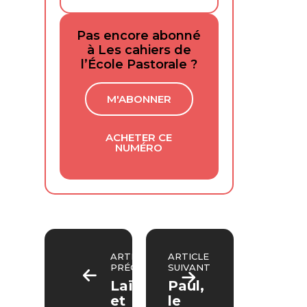
Pas encore abonné
à Les cahiers de
l’École Pastorale ?
M'ABONNER
ACHETER CE
NUMÉRO
ARTICLE
ARTICLE
PRÉCÉDENT
SUIVANT
Laïcité
Paul,
et
le