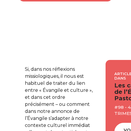
Si, dans nos réflexions
ARTICLE
missiologiques, il nous est
DANS
habituel de traiter du lien
Les c
entre « Évangile et culture »,
de l’
et dans cet ordre
Pasto
précisément – ou comment
#98 - 
dans notre annonce de
TRIMES
l’Évangile s’adapter à notre
contexte culturel immédiat
VO