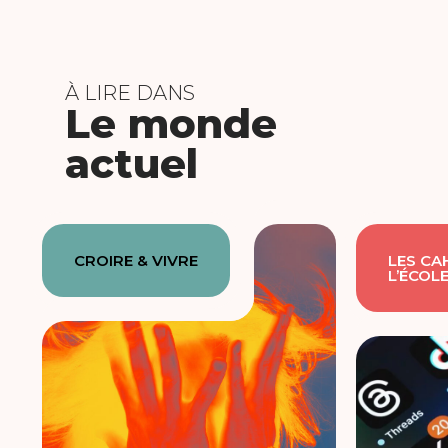
À LIRE DANS
Le monde
actuel
CROIRE & VIVRE
LES CA
L’ÉCOL