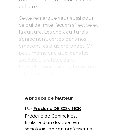
culture.
Cette remarque vaut aussi pour
ce qui délimite l’action affective et
la culture. Les choix culturels
s’enracinent, certes, dans nos
émotions les plus profondes. On
peut même dire que, dans les
sociétés pluralistes dans
lesquelles nous vivons, la culture
est ce qui fait le...
À propos de l'auteur
Par
Frédéric DE CONINCK
Frédéric de Coninck est
t
itulaire d’un doctorat en
sociologie, ancien professeur à