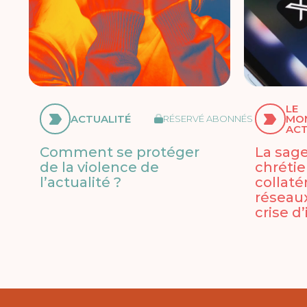
LE
ACTUALITÉ
MO
RÉSERVÉ ABONNÉS
ACT
Comment se protéger
La sag
de la violence de
chrétie
l’actualité ?
collaté
réseau
crise d’