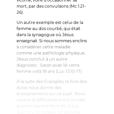
victime, voire d’occasionner sa
mort, par des convulsions (Mc 1.21-
26).
Un autre exemple est celui de la
femme au dos courbé, qui était
dans la synagogue où Jésus
enseignait. Si nous sommes enclins
à considérer cette maladie
comme une pathologie physique,
Jésus conclut à un autre
diagnostic : Satan avait lié cette
femme voilà 18 ans (Luc 13.10-17).
À la suite des Évangiles, le livre des
Actes nous donne des
enseignements sur ce sujet. Nous
voyons la différence entre la vraie
autorité dans le Nom de Jésus
quand une esclave est délivrée