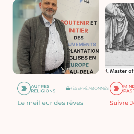
AUTRES
MIN
RÉSERVÉ ABONNÉS
RELIGIONS
PAS
Le meilleur des rêves
Suivre 