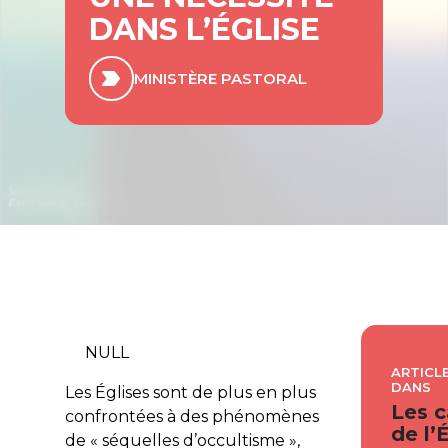
DANS L’ÉGLISE
MINISTÈRE PASTORAL
NULL
ARTICLE
DANS
Les Églises sont de plus en plus
Les c
confrontées à des phénomènes
de l’
de « séquelles d’occultisme »,