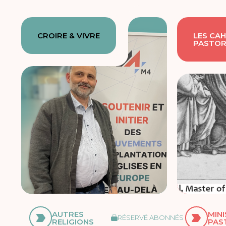
CROIRE & VIVRE
LES CAH
PASTOR
AUTRES
MIN
RÉSERVÉ ABONNÉS
RELIGIONS
PAS