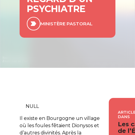
PSYCHIATRE
MINISTÈRE PASTORAL
NULL
ARTICLE
DANS
Il existe en Bourgogne un village
Les c
où les foules fêtaient Dionysos et
de l’
d’autres divinités. Après la