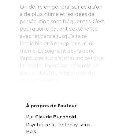
On délire en général sur ce qu’on
a de plus intime et les idées de
persécution sont fréquentes. C’est
pourquoi le patient s’extériorise
avec réticence jusqu’à taire
l’indicible et à se replier sur lui-
même. Le soignant devra donc
s’appuyer sur d’autres indices que
la parole : l’angoisse ressentie de
part et d’autre, la bizarrerie du
comportement,...
À propos de l'auteur
Par
Claude Buchhold
Psychiatre à Fontenay-sous-
Bois.