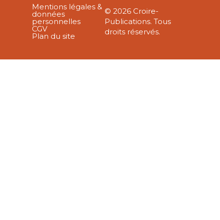
Mentions légales &
© 2026 Croire-
données
personnelles
Publications. Tous
CGV
droits réservés.
Plan du site