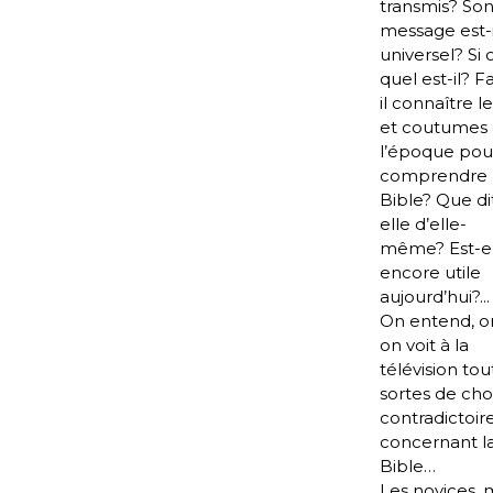
transmis? So
message est-i
universel? Si o
quel est-il? F
il connaître l
et coutumes
l’époque pou
comprendre 
Bible? Que di
elle d’elle-
même? Est-e
encore utile
aujourd’hui?...
On entend, on 
on voit à la
télévision tou
sortes de ch
contradictoir
concernant l
Bible…
Les novices, 