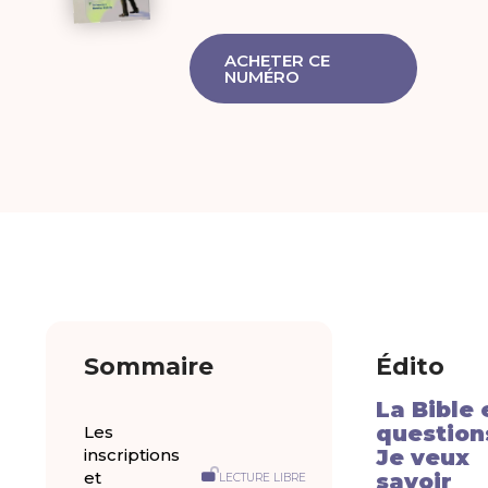
ACHETER CE
NUMÉRO
Sommaire
Édito
La Bible 
questions
Les
inscriptions
Je veux
et
savoir
LECTURE LIBRE