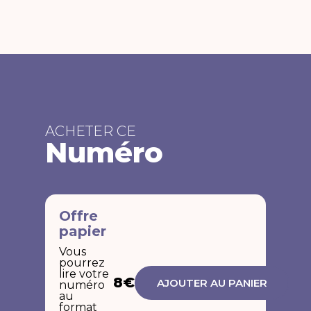
ACHETER CE
Numéro
Offre
papier
Vous
pourrez
lire votre
8€
AJOUTER AU PANIER
numéro
au
format