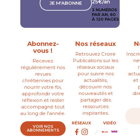
25€/an
JE M'ABONNE
3 NUMÉROS
PAR AN, 60
À 120 PAGES
Abonnez-
Nos réseaux
N
vous !
Retrouvez Croire
Inscr
Publications sur les
ne
Recevez
réseaux sociaux
régulièrement nos
pour suivre nos
actua
revues
actualités,
et
chrétiennes pour
découvrir nos
nourrir votre foi,
nouveautés et
di
approfondir votre
partager des
réflexion et rester
ressources
accompagné tout
inspirantes.
au long de l’année.
RÉSEAUX
VIDÉO
VOIR NOS
ABONNEMENTS