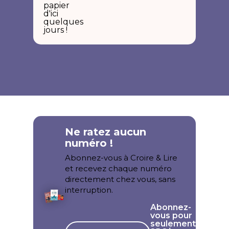
papier
d'ici
quelques
jours !
Ne ratez aucun
numéro !
Abonnez-vous à Croire & Lire
et recevez chaque numéro
directement chez vous, sans
interruption.
Abonnez-
vous pour
seulement