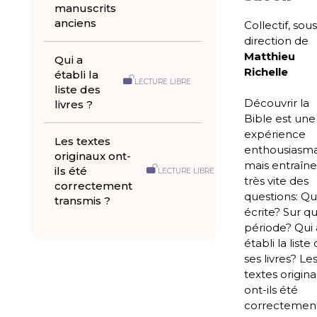
manuscrits
anciens
Collectif, sous
direction de
Matthieu
Qui a
Richelle
établi la
LECTURE LIBRE
liste des
Découvrir la
livres ?
Bible est une
expérience
Les textes
enthousiasm
originaux ont-
mais entraîn
ils été
LECTURE LIBRE
très vite des
correctement
questions: Qui
transmis ?
écrite? Sur qu
période? Qui 
établi la liste
ses livres? Le
textes origin
ont-ils été
correctemen