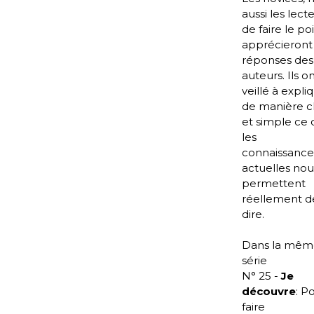
aussi les lect
de faire le po
apprécieront 
réponses des
auteurs. Ils o
veillé à expli
de manière cl
et simple ce
les
connaissance
actuelles nou
permettent
réellement d
dire.
Dans la mêm
série
N° 25 -
Je
découvre
: P
faire