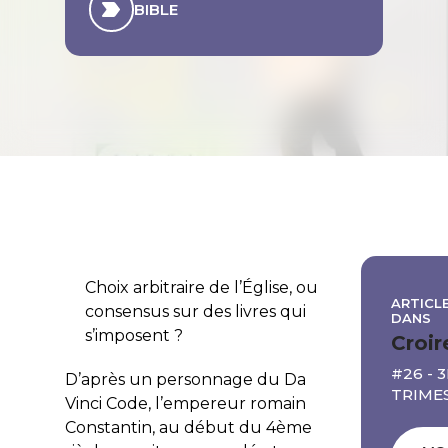
BIBLE
Choix arbitraire de l’Église, ou
ARTICLE
consensus sur des livres qui
DANS
s’imposent ?
Croir
#26 - 3
D’après un personnage du
Da
TRIMES
Vinci Code
, l’empereur romain
Constantin, au début du 4ème