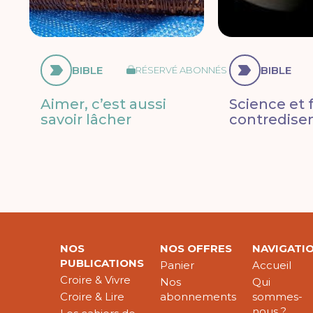
BIBLE
BIBLE
RÉSERVÉ ABONNÉS
Aimer, c’est aussi
Science et f
savoir lâcher
contredisen
NOS
NOS OFFRES
NAVIGATI
PUBLICATIONS
Panier
Accueil
Croire & Vivre
Nos
Qui
Croire & Lire
abonnements
sommes-
nous ?