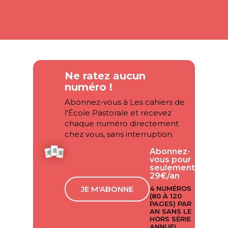
Ne ratez aucun
numéro !
Abonnez-vous à Les cahiers de
l’École Pastorale et recevez
chaque numéro directement
chez vous, sans interruption.
Abonnez-
vous pour
seulement
29€/an
JE M'ABONNE
4 NUMÉROS
(80 À 120
PAGES) PAR
AN SANS LE
HORS SÉRIE
ANNUEL