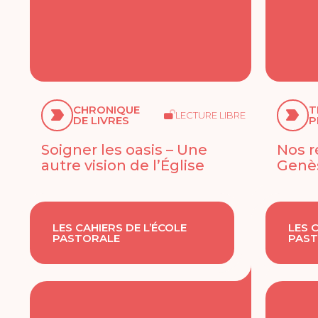
CHRONIQUE
T
LECTURE LIBRE
DE LIVRES
P
Soigner les oasis – Une
Nos r
autre vision de l’Église
Genès
LES CAHIERS DE L’ÉCOLE
LES 
PASTORALE
PAST