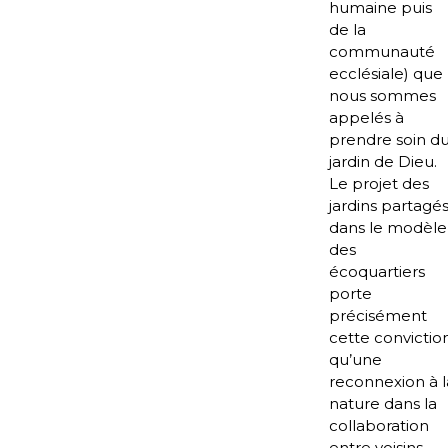
humaine puis
de la
communauté
ecclésiale) que
nous sommes
appelés à
prendre soin d
jardin de Dieu.
Le projet des
jardins partagé
dans le modèle
des
écoquartiers
porte
précisément
cette convictio
qu’une
reconnexion à l
nature dans la
collaboration
entre voisins