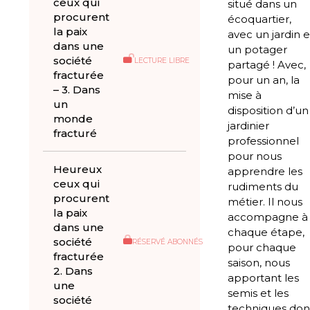
ceux qui
situé dans un
procurent
écoquartier,
la paix
avec un jardin e
dans une
un potager
société
LECTURE LIBRE
partagé ! Avec,
fracturée
pour un an, la
– 3. Dans
mise à
un
disposition d’un
monde
jardinier
fracturé
professionnel
pour nous
Heureux
apprendre les
ceux qui
rudiments du
procurent
métier. Il nous
la paix
accompagne à
dans une
chaque étape,
société
RÉSERVÉ ABONNÉS
pour chaque
fracturée
saison, nous
2. Dans
apportant les
une
semis et les
société
techniques don