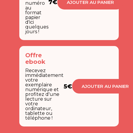
7€
AJOUTER AU PANIER
numéro
au
format
papier
d'ici
quelques
jours !
Offre
ebook
Recevez
immédiatement
votre
exemplaire
5€
AJOUTER AU PANIER
numérique et
profitez d'une
lecture sur
votre
ordinateur,
tablette ou
téléphone !