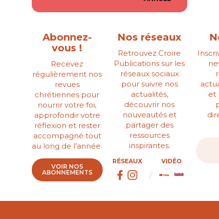
Abonnez-
Nos réseaux
N
vous !
Retrouvez Croire
Inscr
Publications sur les
ne
Recevez
réseaux sociaux
régulièrement nos
pour suivre nos
actua
revues
actualités,
et
chrétiennes pour
découvrir nos
nourrir votre foi,
nouveautés et
di
approfondir votre
partager des
réflexion et rester
ressources
accompagné tout
inspirantes.
au long de l’année.
RÉSEAUX
VIDÉO
VOIR NOS
ABONNEMENTS