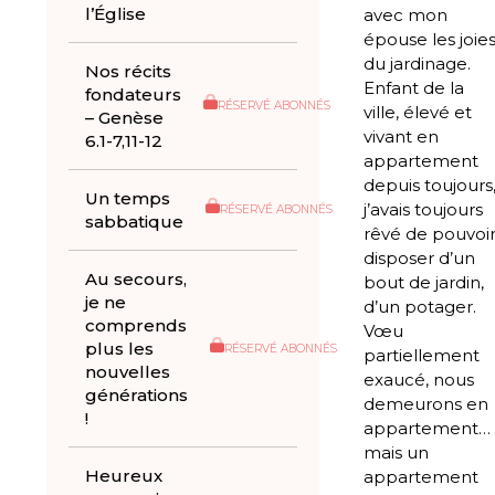
l’Église
avec mon
épouse les joie
du jardinage.
Nos récits
Enfant de la
fondateurs
RÉSERVÉ ABONNÉS
ville, élevé et
– Genèse
vivant en
6.1-7,11-12
appartement
depuis toujours
Un temps
j’avais toujours
RÉSERVÉ ABONNÉS
sabbatique
rêvé de pouvoi
disposer d’un
Au secours,
bout de jardin,
je ne
d’un potager.
comprends
Vœu
plus les
RÉSERVÉ ABONNÉS
partiellement
nouvelles
exaucé, nous
générations
demeurons en
!
appartement…
mais un
Heureux
appartement