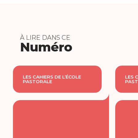
À LIRE DANS CE
Numéro
LES CAHIERS DE L’ÉCOLE
LES 
PASTORALE
PAST