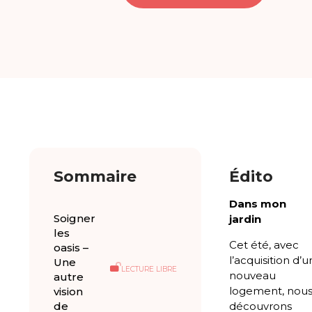
Sommaire
Édito
Dans mon
Soigner
jardin
les
Cet été, avec
oasis –
l’acquisition d’u
Une
LECTURE LIBRE
nouveau
autre
logement, nou
vision
de
découvrons