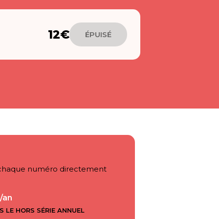
12€
ÉPUISÉ
ez chaque numéro directement
/an
S LE HORS SÉRIE ANNUEL