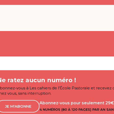
Ne ratez aucun numéro !
bonnez-vous à Les cahiers de l’École Pastorale et recev
hez vous, sans interruption.
Abonnez-vous pour seulement 29€
JE M'ABONNE
4 NUMÉROS (80 À 120 PAGES) PAR AN SAN