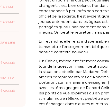
S’il est un domaine qui peut nous fai
changent, c’est bien celui-ci. Pendant
VÉ ABONNÉS
correspondait à peu près non certes 
officiel de la société. Il est évident qu
jeunes entendent dans les églises est 
VÉ ABONNÉS
partagées quasi unanimement dans les 
médias. On peut le regretter, mais pas
En revanche, elle rend indispensable 
CTURE LIBRE
transmettre l’enseignement biblique su
dans ce contexte nouveau.
Un Cahier, même entièrement consacré
VÉ ABONNÉS
tour de la question, mais il peut appor
la situation actuelle par Madame Deh
articles complémentaires de Robert Som
CTURE LIBRE
porteront sur la manière d’enseigner (
avec les témoignages de Richard Geli
VÉ ABONNÉS
les points de vue exprimés ou en préfé
stimuler notre réflexion , peut-être d
ces échanges dans d’autres numéros d