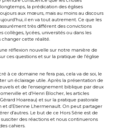
re prendre conscience que les choses
 longtemps, la prédication des églises
toujours aux mœurs, mais au moins au discours
’aujourd’hui, il en va tout autrement. Ce que les
assurément très différent des convictions
collèges, lycées, universités ou dans les
 changer cette réalité.
une réflexion nouvelle sur notre manière de
r ces questions et sur la pratique de l’église
 à ce domaine ne fera pas, cela va de soi, le
ter un éclairage utile. Après la présentation de
euvels et de l’enseignement biblique par deux
erville et d’Henri Blocher, les articles
Gérard Hoareau) et sur la pratique pastorale
n et d’Etienne Lhermenault. On peut partager
rer d’autres. Le but de ce Hors Série est de
e susciter des réactions et nous continuerons
es cahiers.