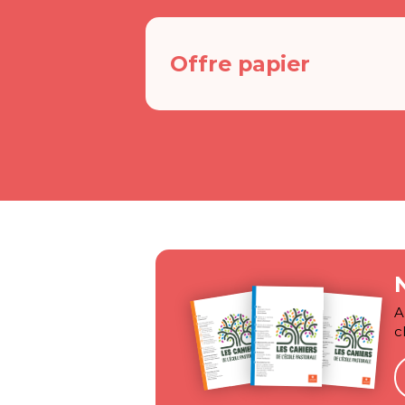
Offre papier
A
c