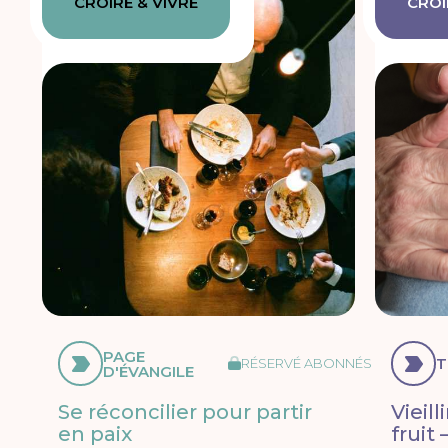
CROIRE & VIVRE
CROI
PAGE
T
RÉSERVÉ ABONNÉS
D'ÉVANGILE
Se réconcilier pour partir
Vieil
en paix
fruit