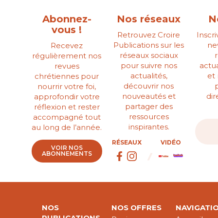
Abonnez-
Nos réseaux
N
vous !
Retrouvez Croire
Inscr
Publications sur les
ne
Recevez
réseaux sociaux
régulièrement nos
pour suivre nos
actua
revues
actualités,
et
chrétiennes pour
découvrir nos
nourrir votre foi,
nouveautés et
di
approfondir votre
partager des
réflexion et rester
ressources
accompagné tout
inspirantes.
au long de l’année.
RÉSEAUX
VIDÉO
VOIR NOS
ABONNEMENTS
NOS
NOS OFFRES
NAVIGATI
PUBLICATIONS