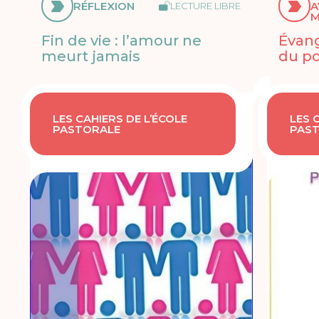
RÉFLEXION
A
LECTURE LIBRE
M
Fin de vie : l’amour ne
Évang
meurt jamais
du po
LES CAHIERS DE L’ÉCOLE
LES 
PASTORALE
PAS