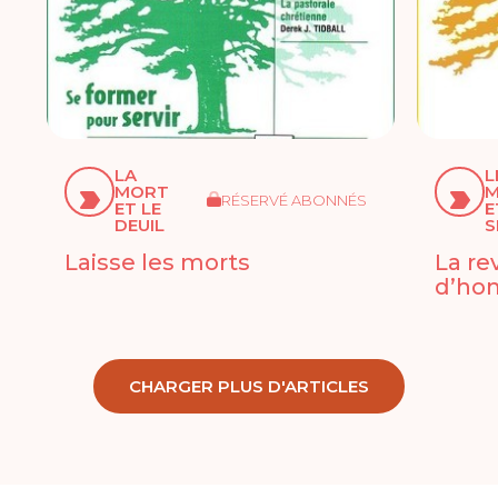
LA
L
MORT
M
RÉSERVÉ ABONNÉS
ET LE
E
DEUIL
S
Laisse les morts
La re
d’ho
CHARGER PLUS D'ARTICLES