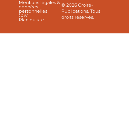
Mentions légales &
© 2026 Croire-
données
personnelles
Publications. Tous
CGV
droits réservés.
Plan du site