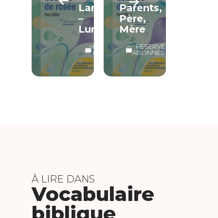
Langue
Parents,
–
Père,
Lumière/Ténèbres
Mère
LECTURE
RÉSERVÉ
LIBRE
ABONNÉS
À LIRE DANS
Vocabulaire
biblique