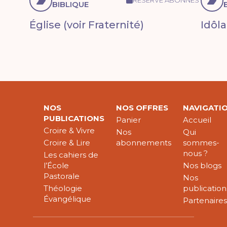
RÉSERVÉ ABONNÉS
BIBLIQUE
Église (voir Fraternité)
Idôla
NOS
NOS OFFRES
NAVIGATI
PUBLICATIONS
Panier
Accueil
Croire & Vivre
Nos
Qui
Croire & Lire
abonnements
sommes-
nous ?
Les cahiers de
l’École
Nos blogs
Pastorale
Nos
Théologie
publication
Évangélique
Partenaire