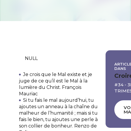
NULL
ARTICLE
DANS
Je crois que le Mal existe et je
Croir
juge de ce qu’il est le Mal à la
#34 - 
lumière du Christ.
François
TRIMES
Mauriac
Si tu fais le mal aujourd’hui, tu
ajoutes un anneau à la chaîne du
VO
MA
malheur de l’humanité ; mais si tu
fais le bien, tu ajoutes une perle à
son collier de bonheur.
Renzo de