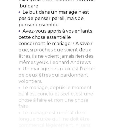
bulgare
Le but dans un mariage n’est
pas de penser pareil, mais de
penser ensemble.
Avez-vous appris à vos enfants
cette chose essentielle
concernant le mariage ? À savoir
que, si proches que soient deux
êtres, ils ne voient jamais rien des
mêmes yeux.
Leonard Andrews
Un mariage heureux est l’union
de deux êtres qui pardonnent
volontiers.
Le mariage, depuis le moment
où il est conclu et scellé, est une
chose à faire et non une chose
faite.
Le mariage est un état de si
longue durée qu’il ne doit être
commencé légèrement, ni sans