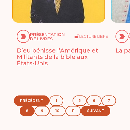
PRÉSENTATION
LECTURE LIBRE
DE LIVRES
Dieu bénisse l’Amérique et
La p
Militants de la bible aux
États-Unis
PRÉCÉDENT
1
5
6
7
…
8
9
10
11
SUIVANT