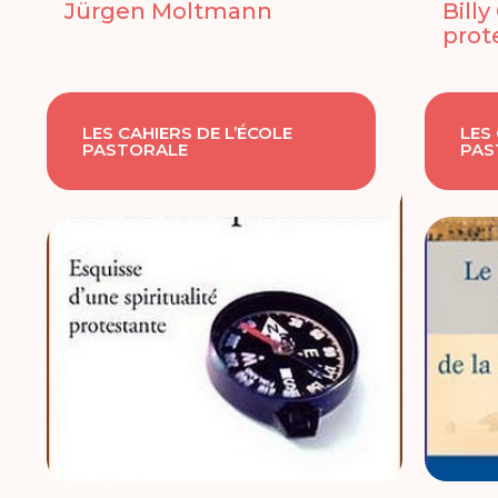
Jürgen Moltmann
Bill
prot
LES CAHIERS DE L’ÉCOLE
LES
PASTORALE
PAS