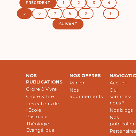
PRÉCÉDENT
1
2
3
4
5
6
7
8
9
11
…
SUIVANT
NOS
NOS OFFRES
NAVIGATI
PUBLICATIONS
Panier
Accueil
Croire & Vivre
Nos
Qui
Croire & Lire
abonnements
sommes-
nous ?
Les cahiers de
l’École
Nos blogs
Pastorale
Nos
Théologie
publication
Évangélique
Partenaire