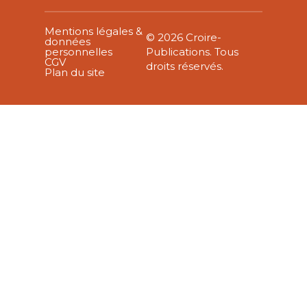
Mentions légales &
© 2026 Croire-
données
personnelles
Publications. Tous
CGV
droits réservés.
Plan du site