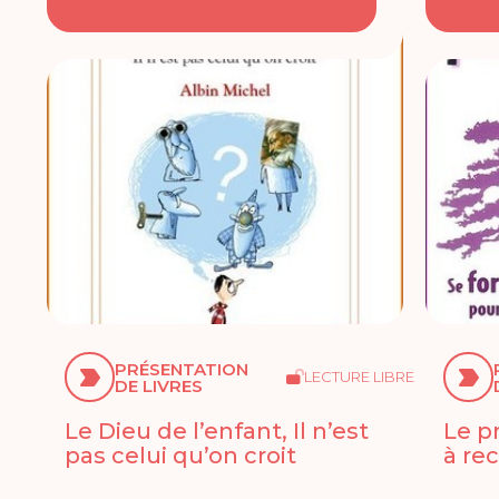
PRÉSENTATION
LECTURE LIBRE
DE LIVRES
Le Dieu de l’enfant, Il n’est
Le p
pas celui qu’on croit
à re