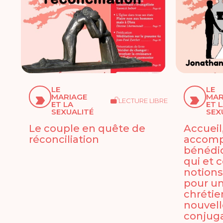
LE
LE
MARIAGE
MAR
LECTURE LIBRE
ET LA
ET 
SEXUALITÉ
SEX
Le couple en quête de
Accueil
réconciliation
accom
bénédi
qui et 
notions
pour un
chrétie
nouvell
conjuga