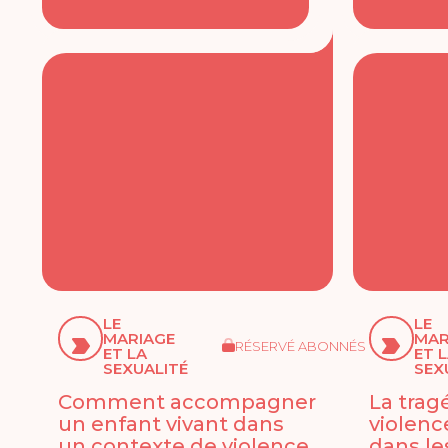
LE
LE
MARIAGE
MAR
RÉSERVÉ ABONNÉS
ET LA
ET 
SEXUALITÉ
SEX
Comment accompagner
La trag
un enfant vivant dans
violenc
un contexte de violence
dans le