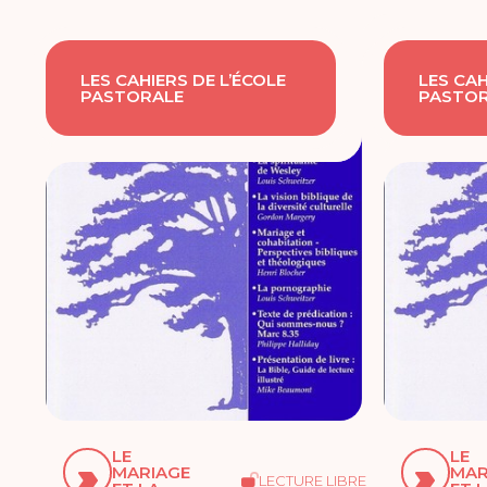
LES CAHIERS DE L’ÉCOLE
LES CAH
PASTORALE
PASTOR
LE
LE
MARIAGE
MAR
LECTURE LIBRE