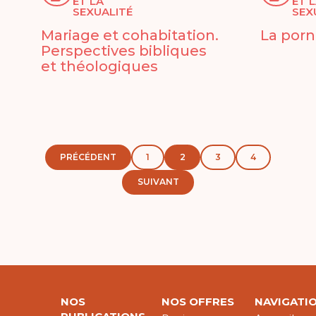
ET LA
ET 
SEXUALITÉ
SEX
Mariage et cohabitation.
La porn
Perspectives bibliques
et théologiques
PRÉCÉDENT
1
2
3
4
SUIVANT
NOS
NOS OFFRES
NAVIGATI