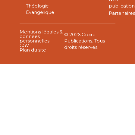
Théologie
publication
Évangélique
Partenaire
Mentions légales &
© 2026 Croire-
données
personnelles
Publications. Tous
CGV
droits réservés.
Plan du site