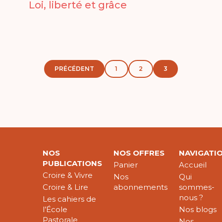
Loi, liberté et grâce
PRÉCÉDENT
1
2
3
NOS
NOS OFFRES
NAVIGATI
PUBLICATIONS
Panier
Accueil
Croire & Vivre
Nos
Qui
Croire & Lire
abonnements
sommes-
nous ?
Les cahiers de
l’École
Nos blogs
Pastorale
Nos