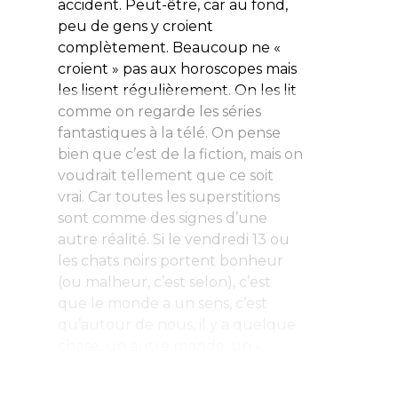
accident. Peut-être, car au fond,
peu de gens y croient
complètement. Beaucoup ne «
croient » pas aux horoscopes mais
les lisent régulièrement. On les lit
comme on regarde les séries
fantastiques à la télé. On pense
bien que c’est de la fiction, mais on
voudrait tellement que ce soit
vrai. Car toutes les superstitions
sont comme des signes d’une
autre réalité. Si le vendredi 13 ou
les chats noirs portent bonheur
(ou malheur, c’est selon), c’est
que le monde a un sens, c’est
qu’autour de nous, il y a quelque
chose, un autre monde, un «...