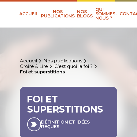
QUI
NOS
NOS
ACCUEIL
SOMMES-
CONTA
PUBLICATIONS
BLOGS
NOUS ?
Accueil
Nos publications
Croire & Lire
C’est quoi la foi ?
Foi et superstitions
FOI ET
SUPERSTITIONS
DÉFINITION ET IDÉES
REÇUES