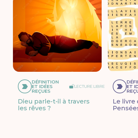
DÉFINITION
DÉFI
ET IDÉES
ET I
LECTURE LIBRE
REÇUES
REÇ
Dieu parle-t-il à travers
Le livre
les rêves ?
Pensées