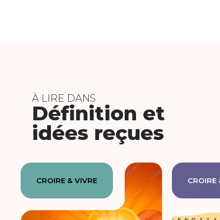
À LIRE DANS
Définition et
idées reçues
CROIRE & VIVRE
CROIRE 