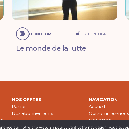
BONHEUR
LECTURE LIBRE
Le monde de la lutte
NOS OFFRES
NAVIGATION
Panier
Accueil
Nos abonnements
Qui sommes-nous
le
Nos blogs
Nos publications
érience sur notre site web. En poursuivant votre navigation, vous accep