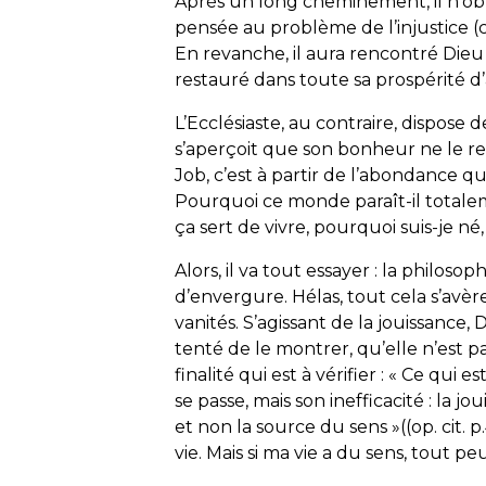
Après un long cheminement, il n’obt
pensée au problème de l’injustice (c
En revanche, il aura rencontré Dieu 
restauré dans toute sa prospérité d
L’Ecclésiaste, au contraire, dispose d
s’aperçoit que son bonheur ne le re
Job, c’est à partir de l’abondance qu
Pourquoi ce monde paraît-il totale
ça sert de vivre, pourquoi suis-je né,
Alors, il va tout essayer : la philosop
d’envergure. Hélas, tout cela s’avèr
vanités. S’agissant de la jouissance
tenté de le montrer, qu’elle n’est p
finalité qui est à vérifier : « Ce qui 
se passe, mais son inefficacité : la
et non la source du sens »((op. cit. p
vie. Mais si ma vie a du sens, tout