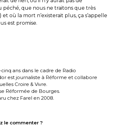
 de rien, où il n’y aurait pas de
du péché, que nous ne traitons que très
et où la mort n’existerait plus, ça s’appelle
ous est promise.
t-cinq ans dans le cadre de
Radio
dor est journaliste à
Réforme
et collabore
quelles
Croire & Vivre
.
Eglise Réformée de Bourges.
aru chez Farel en 2008.
tez le commenter ?