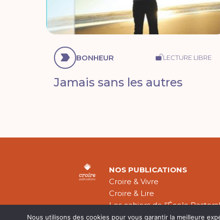
BONHEUR
LECTURE LIBRE
Jamais sans les autres
NOS PUBLICATIONS
Croire & Vivre
Croire & Lire
Les cahiers de l’École Pastora
Théologie Évangélique
Nous utilisons des cookies pour vous garantir la meilleure exp