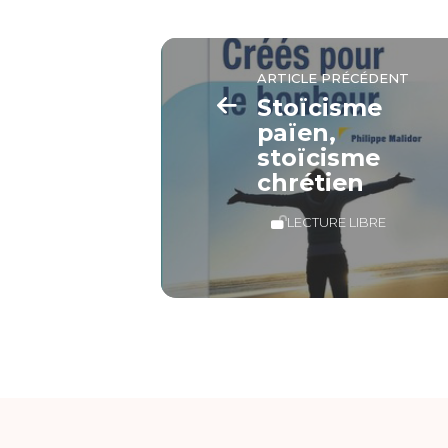
ARTICLE PRÉCÉDENT
Stoïcisme
païen,
stoïcisme
chrétien
LECTURE LIBRE