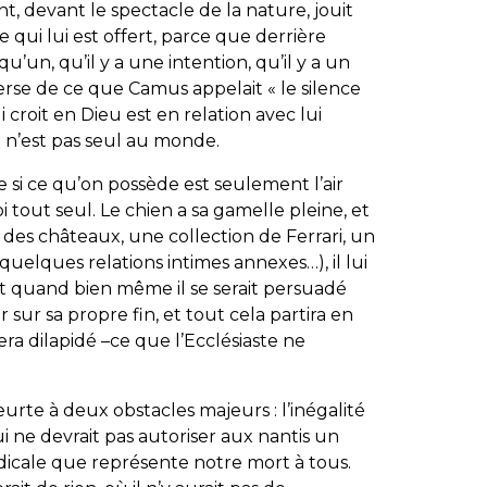
, devant le spectacle de la nature, jouit
qui lui est offert, parce que derrière
qu’un, qu’il y a une intention, qu’il y a un
inverse de ce que Camus appelait « le silence
croit en Dieu est en relation avec lui
l n’est pas seul au monde.
 si ce qu’on possède est seulement l’air
oi tout seul. Le chien a sa gamelle pleine, et
r des châteaux, une collection de Ferrari, un
t quelques relations intimes annexes…), il lui
 quand bien même il se serait persuadé
r sur sa propre fin, et tout cela partira en
era dilapidé –ce que l’Ecclésiaste ne
eurte à deux obstacles majeurs : l’inégalité
ui ne devrait pas autoriser aux nantis un
adicale que représente notre mort à tous.