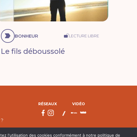
BONHEUR
LECTURE LIBRE
Le fils déboussolé
RÉSEAUX
VIDÉO
 ?
tez l'utilisation des cookies conformément à notre politique de