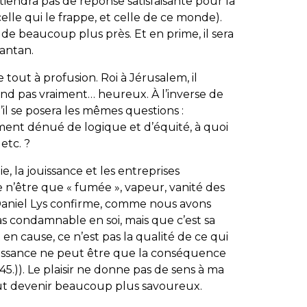
iendra pas de réponse satisfaisante pour la
elle qui le frappe, et celle de ce monde).
de beaucoup plus près. Et en prime, il sera
’antan.
e tout à profusion. Roi à Jérusalem, il
nd pas vraiment… heureux. À l’inverse de
’il se posera les mêmes questions :
ment dénué de logique et d’équité, à quoi
 etc. ?
hie, la jouissance et les entreprises
e n’être que «
fumée
», vapeur, vanité des
, Daniel Lys confirme, comme nous avons
as condamnable en soi, mais que c’est sa
est en cause, ce n’est pas la qualité de ce qui
 jouissance ne peut être que la conséquence
.45.)). Le plaisir ne donne pas de sens à ma
 peut devenir beaucoup plus savoureux.