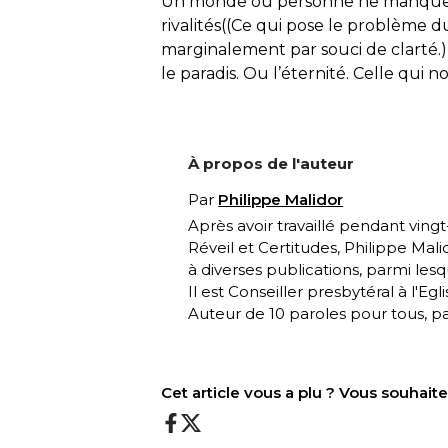
Un monde où personne ne manquerait
rivalités((Ce qui pose le problème 
marginalement par souci de clarté.)) 
le paradis. Ou l’éternité. Celle qui n
À propos de l'auteur
Par
Philippe Malidor
Après avoir travaillé pendant ving
Réveil
et
Certitudes
, Philippe Mali
à diverses publications, parmi les
Il est Conseiller presbytéral à l'
Auteur de
10 paroles pour tous
, p
Cet article vous a plu ? Vous souhai