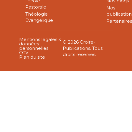
l’École
Nos blogs
Pastorale
Nos
Théologie
publication
Évangélique
Partenaire
Mentions légales &
© 2026 Croire-
données
personnelles
Publications. Tous
CGV
droits réservés.
Plan du site