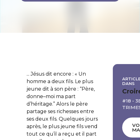
... Jésus dit encore : « Un
ARTICLE
homme a deux fils. Le plus
DANS
jeune dit à son père : “Père,
Croir
donne–moi ma part
#18 - 3
d’héritage.” Alors le père
TRIME
partage ses richesses entre
ses deux fils. Quelques jours
VO
après, le plus jeune fils vend
MA
tout ce qu’il a reçu et il part