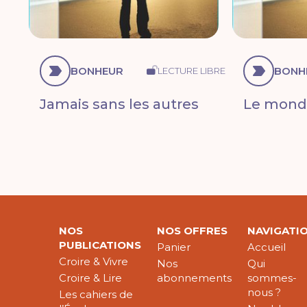
BONHEUR
BONH
LECTURE LIBRE
Jamais sans les autres
Le monde
NOS
NOS OFFRES
NAVIGATI
PUBLICATIONS
Panier
Accueil
Croire & Vivre
Nos
Qui
Croire & Lire
abonnements
sommes-
nous ?
Les cahiers de