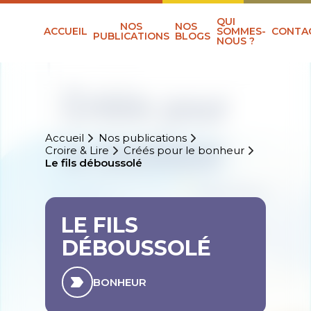
QUI
NOS
NOS
ACCUEIL
SOMMES-
CONTA
PUBLICATIONS
BLOGS
NOUS ?
Accueil
Nos publications
Croire & Lire
Créés pour le bonheur
Le fils déboussolé
LE FILS
DÉBOUSSOLÉ
BONHEUR