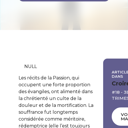
NULL
ARTICLE
DANS
Les récits de la Passion, qui
Croir
occupent une forte proportion
des évangiles, ont alimenté dans
#18 - 3
TRIME
la chrétienté un culte de la
douleur et de la mortification. La
souffrance fut longtemps
VO
MA
considérée comme méritoire,
rédemptrice (elle l’est toujours