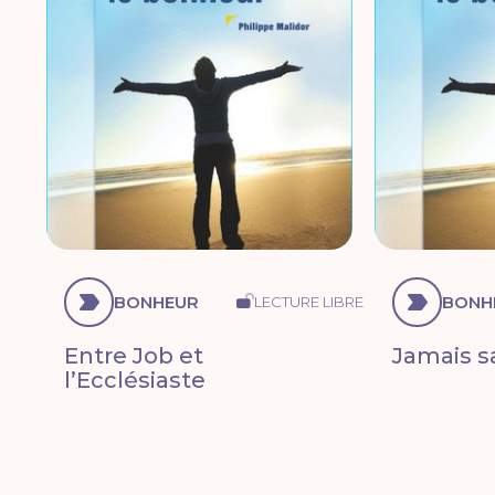
BONHEUR
BONH
LECTURE LIBRE
Entre Job et
Jamais s
l’Ecclésiaste